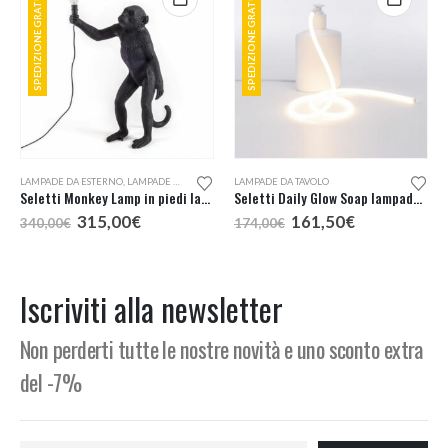
SPEDIZIONE GRATUITA
SPEDIZIONE GRATUITA
LAMPADE DA ESTERNO
,
LAMPADE DA TAVOLO
,
LAMPADE DA TERRA
LAMPADE DA TAVOLO
Seletti Monkey Lamp in piedi lampada da esterno
Seletti Daily Glow Soap lampada tavolo
Il
Il
Il
Il
315,00
€
161,50
€
340,00
€
174,00
€
prezzo
prezzo
prezzo
prezzo
originale
attuale
originale
attuale
era:
è:
era:
è:
340,00€.
315,00€.
174,00€.
161,50€.
Iscriviti alla newsletter
Non perderti tutte le nostre novità e uno sconto extra
del -7%