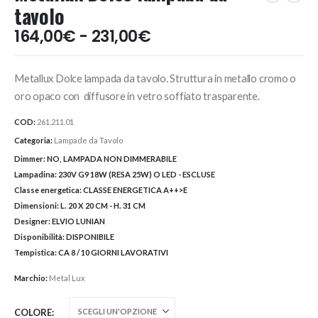
tavolo
Fascia
164,00
€
-
231,00
€
di
prezzo:
Metallux Dolce lampada da tavolo. Struttura in metallo cromo o
da
164,00€
oro opaco con diffusore in vetro soffiato trasparente.
a
COD:
261.211.01
231,00€
Categoria:
Lampade da Tavolo
Dimmer:
NO, LAMPADA NON DIMMERABILE
Lampadina:
230V G9 18W (RESA 25W) O LED - ESCLUSE
Classe energetica:
CLASSE ENERGETICA A++>E
Dimensioni:
L. 20 X 20 CM - H. 31 CM
Designer:
ELVIO LUNIAN
Disponibilità:
DISPONIBILE
Tempistica:
CA 8 / 10 GIORNI LAVORATIVI
Marchio:
Metal Lux
COLORE