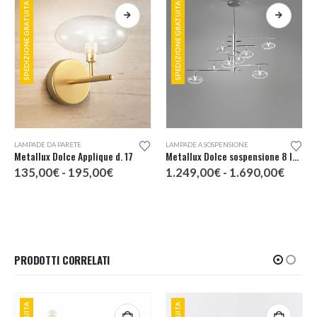
SPEDIZIONE GRATUITA
SPEDIZIONE GRATUITA
Questo prodotto ha più varianti. Le opzioni possono essere scelte nella pagina del prodotto
Questo prodotto ha più varianti. Le opzioni possono essere scelte nella pagina del prodotto
LAMPADE DA PARETE
LAMPADE A SOSPENSIONE
Metallux Dolce Applique d. 17
Metallux Dolce sospensione 8 luci
Fascia
Fascia
135,00
€
-
195,00
€
1.249,00
€
-
1.690,00
€
di
di
prezzo:
prezz
da
da
135,00€
1.249
a
a
195,00€
1.690
PRODOTTI CORRELATI