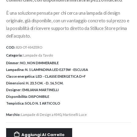
È una soluzione pensata per chi cerca una lampada di design
originale, già disponibile, con un vantaggio concreto sul prezzo e
la possibilità di ricevere supporto diretto da Stilluce Store prima
dell’acquisto.
COD:
820-OT-KMZERO
Categoria:
Lampade da Tavolo
Dimmer:
NO, NON DIMMERABILE
Lampadina:
N. 1 LAMPADINA LED E27 5W - ESCLUSA
Classe energetica:
LED - CLASSE ENERGETICA D>F
Dimensioni:
H. 23,5 CM. - D. 16,5 CM.
Designer:
EMILIANA MARTINELLI
Disponibilità:
DISPONIBILE
Tempistica:
SOLO N. 1 ARTICOLO
Marchio:
Lampade di Design a KM0
,
Martinelli Luce
Aggiungi Al Carrello