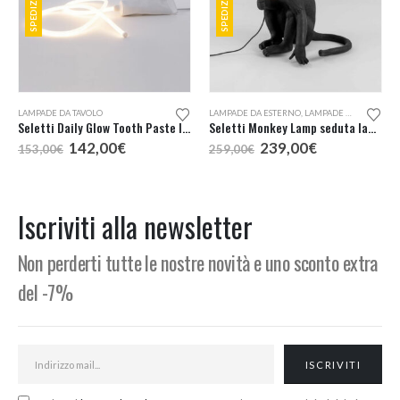
LAMPADE DA TAVOLO
LAMPADE DA ESTERNO
,
LAMPADE DA TAVOLO
,
L
Seletti Daily Glow Tooth Paste lampada tavolo
Seletti Monkey Lamp seduta lampada da esterno
Il
Il
Il
Il
142,00
€
239,00
€
153,00
€
259,00
€
prezzo
prezzo
prezzo
prezzo
originale
attuale
originale
attuale
era:
è:
era:
è:
153,00€.
142,00€.
259,00€.
239,00€.
Iscriviti alla newsletter
Non perderti tutte le nostre novità e uno sconto extra
del -7%