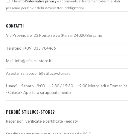
Ho letto l'
informativa privacy
e acconsento al trattamento dei miei dati
personali per l’invio della newsletter (obbligatorio)
CONTATTI
Via Provinciale, 23 Ponte Selva (Parre) 24020 Bergamo
Telefono:
(+39) 035 704466
Mail:
info@stilluce-store.it
Assistenza:
account@stilluce-store.it
Lunedì – Sabato · 9:00 – 12:30 / 15:30 – 19:00 Mercoledì e Domenica
· Chiuso - Apertura su appuntamento
PERCHÉ STILLUCE-STORE?
Recensioni verificate e certificate Feedaty
Spedizione gratuita per gli ordini superiori a 99 €