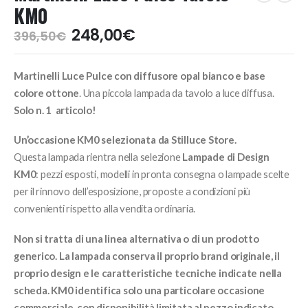
KM0
Il
Il
248,00
€
396,50
€
prezzo
prezzo
originale
attuale
Martinelli Luce Pulce con diffusore opal bianco e base
era:
è:
396,50€.
248,00€.
colore ottone
. Una piccola lampada da tavolo a luce diffusa.
Solo n. 1 articolo!
Un’occasione KM0 selezionata da Stilluce Store.
Questa lampada rientra nella selezione
Lampade di Design
KM0
: pezzi esposti, modelli in pronta consegna o lampade scelte
per il rinnovo dell’esposizione, proposte a condizioni più
convenienti rispetto alla vendita ordinaria.
Non si tratta di una linea alternativa o di un prodotto
generico. La lampada conserva il proprio brand originale, il
proprio design e le caratteristiche tecniche indicate nella
scheda. KM0 identifica solo una particolare occasione
commerciale, con disponibilità limitata al pezzo indicato.