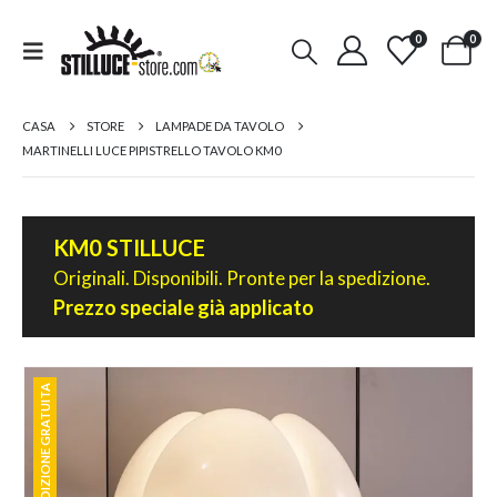
0
0
CASA
STORE
LAMPADE DA TAVOLO
MARTINELLI LUCE PIPISTRELLO TAVOLO KM0
KM0 STILLUCE
Originali. Disponibili. Pronte per la spedizione.
Prezzo speciale già applicato
SPEDIZIONE GRATUITA
SPEDIZIONE GRATUITA