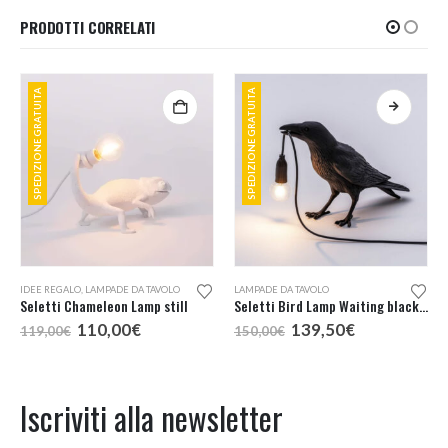
PRODOTTI CORRELATI
SPEDIZIONE GRATUITA
SPEDIZIONE GRATUITA
IDEE REGALO
,
LAMPADE DA TAVOLO
LAMPADE DA TAVOLO
Seletti Chameleon Lamp still
Seletti Bird Lamp Waiting black lampada da tavolo
Il
Il
Il
Il
110,00
€
139,50
€
119,00
€
150,00
€
prezzo
prezzo
prezzo
prezzo
originale
attuale
originale
attuale
era:
è:
era:
è:
119,00€.
110,00€.
150,00€.
139,50€.
Iscriviti alla newsletter