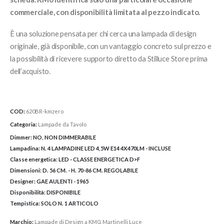
commerciale, con disponibilità limitata al pezzo indicato.
È una soluzione pensata per chi cerca una lampada di design
originale, già disponibile, con un vantaggio concreto sul prezzo e
la possibilità di ricevere supporto diretto da Stilluce Store prima
dell’acquisto.
COD:
620BR-kmzero
Categoria:
Lampade da Tavolo
Dimmer:
NO, NON DIMMERABILE
Lampadina:
N. 4 LAMPADINE LED 4,5W E14 4X470LM - INCLUSE
Classe energetica:
LED - CLASSE ENERGETICA D>F
Dimensioni:
D. 56 CM. - H. 70-86 CM. REGOLABILE
Designer:
GAE AULENTI - 1965
Disponibilità:
DISPONIBILE
Tempistica:
SOLO N. 1 ARTICOLO
Marchio:
Lampade di Design a KM0
,
Martinelli Luce