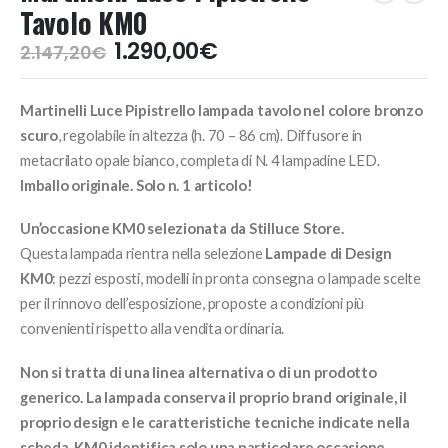
Tavolo KM0
Il
Il
1.290,00
€
2.147,20
€
prezzo
prezzo
originale
attuale
Martinelli Luce Pipistrello lampada tavolo nel colore bronzo
era:
è:
2.147,20€.
1.290,00€.
scuro
, regolabile in altezza (h. 70 – 86 cm). Diffusore in
metacrilato opale bianco, completa di N. 4 lampadine LED.
Imballo originale. Solo n. 1 articolo!
Un’occasione KM0 selezionata da Stilluce Store.
Questa lampada rientra nella selezione
Lampade di Design
KM0
: pezzi esposti, modelli in pronta consegna o lampade scelte
per il rinnovo dell’esposizione, proposte a condizioni più
convenienti rispetto alla vendita ordinaria.
Non si tratta di una linea alternativa o di un prodotto
generico. La lampada conserva il proprio brand originale, il
proprio design e le caratteristiche tecniche indicate nella
scheda. KM0 identifica solo una particolare occasione