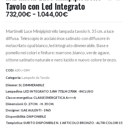
Tavolo con Led Integrato
Fascia
732,00
€
-
1.044,00
€
di
prezzo:
Martinelli Luce Minipipistrello lampada tavolo h. 35 cm. a luce
da
732,00€
diffusa. Telescopio in acciaio inox satinato con diffusore in
a
metacrilato opal bianco, led integrato dimmerabile. Base e
1.044,00€
pomello nei colori e finiture: marrone, bianco, verde agave,
ottone satinato naturale e nero lucido e nuovo colore bronzo.
COD:
620-J-DIM
Categoria:
Lampade da Tavolo
Dimmer:
SI, DIMMERABILE
Lampadina:
LED INTEGRATO 5,8W 772LM 2700K - INCLUSO
Classe energetica:
CLASSE ENERGETICA A++>A
Dimensioni:
D. 27 CM. - H. 35 CM.
Designer:
GAE AULENTI - 1965
Disponibilità:
DISPONIBILE
Tempistica:
SUBITO DISPONIBILE N. 1 ARTICOLO BRONZO - ALTRI COLORI 15