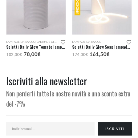
LAMPADE DA TAVOLO
,
LAMPADE DI DESIGN A KM0
LAMPADE DA TAVOLO
,
LAMPADE PORTATILI
Seletti Daily Glow Tomato lampada tavolo
Seletti Daily Glow Soap lampada tavolo
Il
Il
Il
Il
78,00
€
161,50
€
102,00
€
174,00
€
prezzo
prezzo
prezzo
prezzo
originale
attuale
originale
attuale
era:
è:
era:
è:
102,00€.
78,00€.
174,00€.
161,50€.
Iscriviti alla newsletter
Non perderti tutte le nostre novità e uno sconto extra
del -7%