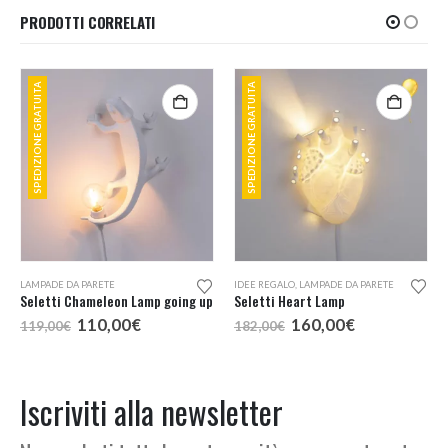
PRODOTTI CORRELATI
SPEDIZIONE GRATUITA
SPEDIZIONE GRATUITA
LAMPADE DA PARETE
IDEE REGALO
,
LAMPADE DA PARETE
Seletti Chameleon Lamp going up
Seletti Heart Lamp
Il
Il
Il
Il
110,00
€
160,00
€
119,00
€
182,00
€
o
prezzo
prezzo
prezzo
prezzo
e
originale
attuale
originale
attuale
era:
è:
era:
è:
,00€.
119,00€.
110,00€.
182,00€.
160,00€.
Iscriviti alla newsletter