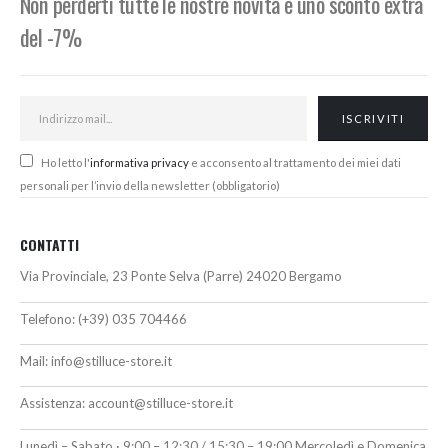
Non perderti tutte le nostre novità e uno sconto extra
del -7%
Ho letto l'
informativa privacy
e acconsento al trattamento dei miei dati
personali per l’invio della newsletter (obbligatorio)
CONTATTI
Via Provinciale, 23 Ponte Selva (Parre) 24020 Bergamo
Telefono:
(+39) 035 704466
Mail:
info@stilluce-store.it
Assistenza:
account@stilluce-store.it
Lunedì – Sabato · 9:00 – 12:30 / 15:30 – 19:00 Mercoledì e Domenica