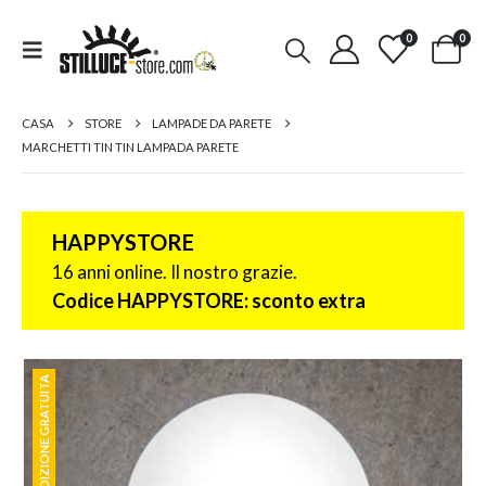
0
0
CASA
STORE
LAMPADE DA PARETE
MARCHETTI TIN TIN LAMPADA PARETE
HAPPYSTORE
16 anni online. Il nostro grazie.
Codice HAPPYSTORE: sconto extra
SPEDIZIONE GRATUITA
SPEDIZIONE GRATUITA