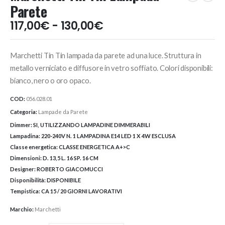
Parete
Fascia
117,00
€
-
130,00
€
di
prezzo:
Marchetti Tin Tin lampada da parete ad una luce. Struttura in
da
117,00€
metallo verniciato e diffusore in vetro soffiato. Colori disponibili:
a
bianco, nero o oro opaco.
130,00€
COD:
056.028.01
Categoria:
Lampade da Parete
Dimmer:
SI, UTILIZZANDO LAMPADINE DIMMERABILI
Lampadina:
220-240V N. 1 LAMPADINA E14 LED 1 X 4W ESCLUSA
Classe energetica:
CLASSE ENERGETICA A+>C
Dimensioni:
D. 13,5 L. 16 SP. 16 CM
Designer:
ROBERTO GIACOMUCCI
Disponibilità:
DISPONIBILE
Tempistica:
CA 15 / 20 GIORNI LAVORATIVI
Marchio:
Marchetti