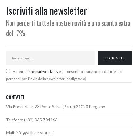
2.242,36€.
1.899,00€.
1.220,00€.
1.032,00
Iscriviti alla newsletter
Non perderti tutte le nostre novità e uno sconto extra
del -7%
Ho letto l'
informativa privacy
e acconsento al trattamento dei miei dati
personali per l’invio della newsletter (obbligatorio)
CONTATTI
Via Provinciale, 23 Ponte Selva (Parre) 24020 Bergamo
Telefono:
(+39) 035 704466
Mail:
info@stilluce-store.it