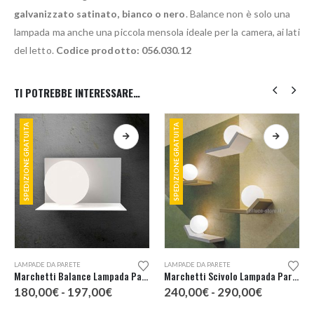
galvanizzato satinato, bianco o nero
. Balance non è solo una
lampada ma anche una piccola mensola ideale per la camera, ai lati
del letto.
Codice prodotto: 056.030.12
TI POTREBBE INTERESSARE…
SPEDIZIONE GRATUITA
SPEDIZIONE GRATUITA
Questo prodotto ha più varianti. Le opzioni possono essere scelte nella pagina del prodotto
Questo prodotto ha più varianti. Le opzioni possono essere scelte nella pagina del prodotto
LAMPADE DA PARETE
LAMPADE DA PARETE
Marchetti Balance Lampada Parete SX
Marchetti Scivolo Lampada Parete DX
Fascia
Fascia
180,00
€
-
197,00
€
240,00
€
-
290,00
€
di
di