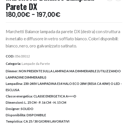
Parete DX
Fascia
180,00
€
-
197,00
€
di
prezzo:
Marchetti Balance lampada da parete DX (destra) con struttura
da
180,00€
in metallo e diffusore in vetro soffiato bianco. Colori disponibili:
a
bianco, nero, oro galvanizzato satinato.
197,00€
COD:
056.030.12
Categoria:
Lampade da Parete
Dimmer:
NON PRESENTE SULLA LAMPADA MA DIMMERABILE (UTILIZZANDO
LAMPADINE DIMMERABILI)
Lampadina:
230-240V LAMPADINA E14 HALO ECO 28W (RESA CA 40W) O LED -
ESCLUSA
Classe energetica:
CLASSE ENERGETICA A++>D
Dimensioni:
L. 25 CM - P. 16 CM - H. 15 CM
Designer:
SOLIDO
Disponibilità:
DISPONIBILE
Tempistica:
CA 25 / 30 GIORNI LAVORATIVI