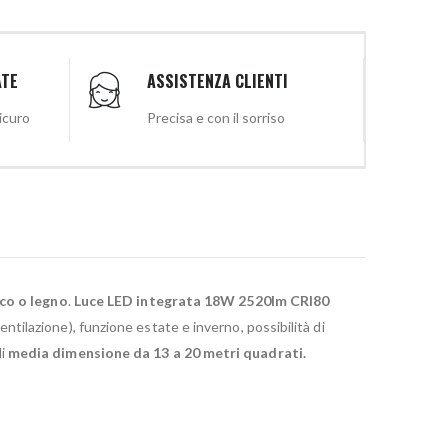
ATE
ASSISTENZA CLIENTI
sicuro
Precisa e con il sorriso
nco o legno
.
Luce LED integrata 18W 2520lm CRI80
ntilazione), funzione estate e inverno, possibilità di
i
media dimensione da 13 a 20 metri quadrati.