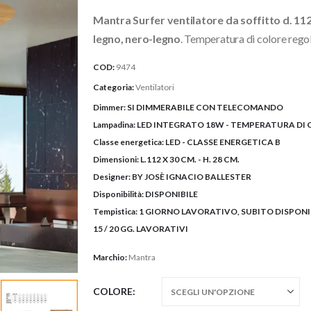
prezzo:
Mantra Surfer ventilatore da soffitto d. 11
da
182,50€
legno, nero-legno
. Temperatura di colore reg
a
COD:
9474
207,00€
Categoria:
Ventilatori
Dimmer:
SI DIMMERABILE CON TELECOMANDO
Lampadina:
LED INTEGRATO 18W - TEMPERATURA DI CO
Classe energetica:
LED - CLASSE ENERGETICA B
Dimensioni:
L.112 X 30 CM. - H. 28 CM.
Designer:
BY JOSÈ IGNACIO BALLESTER
Disponibilità:
DISPONIBILE
Tempistica:
1 GIORNO LAVORATIVO, SUBITO DISPONIB
15 / 20 GG. LAVORATIVI
Marchio:
Mantra
COLORE