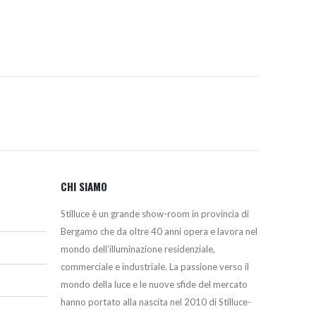
1.161,00€.
928,00€.
CHI SIAMO
Stilluce è un grande show-room in provincia di
Bergamo che da oltre 40 anni opera e lavora nel
mondo dell’illuminazione residenziale,
commerciale e industriale. La passione verso il
mondo della luce e le nuove sfide del mercato
hanno portato alla nascita nel 2010 di Stilluce-