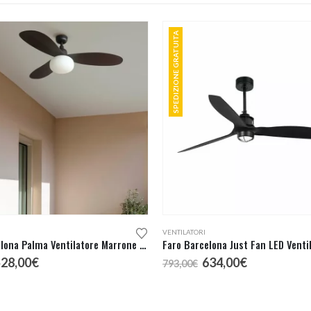
SPEDIZIONE GRATUITA
VENTILATORI
Faro Barcelona Palma Ventilatore Marrone Scuro
Faro Barcelona Just Fan LED Venti
l
Il
Il
Il
528,00
€
634,00
€
793,00
€
rezzo
prezzo
prezzo
prezzo
riginale
attuale
originale
attuale
ra:
è:
era:
è: