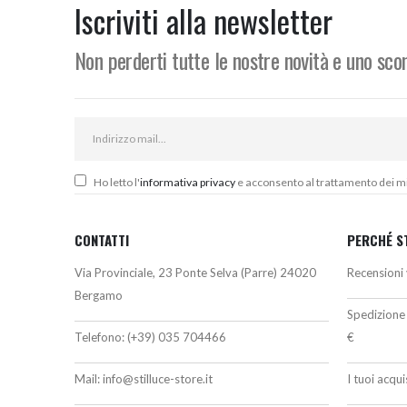
920,00€.
736,00€.
6
Iscriviti alla newsletter
Non perderti tutte le nostre novità e uno sc
Ho letto l'
informativa privacy
e acconsento al trattamento dei miei
CONTATTI
PERCHÉ S
Via Provinciale, 23 Ponte Selva (Parre) 24020
Recensioni 
Bergamo
Spedizione 
Telefono:
(+39) 035 704466
€
Mail:
info@stilluce-store.it
I tuoi acqu