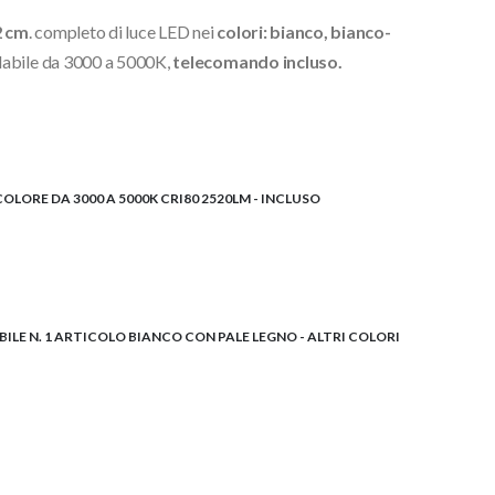
2 cm
. completo di luce LED nei
colori: bianco, bianco-
olabile da 3000 a 5000K,
telecomando incluso.
LORE DA 3000 A 5000K CRI80 2520LM - INCLUSO
ILE N. 1 ARTICOLO BIANCO CON PALE LEGNO - ALTRI COLORI