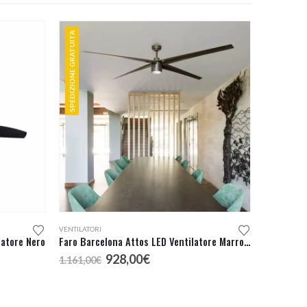
SPEDIZIONE GRATUITA
VENTILATORI
latore Nero
Faro Barcelona Attos LED Ventilatore Marrone
Il
Il
928,00
€
1.161,00
€
prezzo
prezzo
originale
attuale
era:
è: