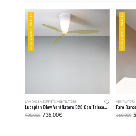
SPEDIZIONE GRATUITA
SPEDIZIONE GRATUITA
LAMPADE A SOFFITTO
,
VENTILATORI
VENTILATORI
Luceplan Blow Ventilatore D28 Con Telecomando e Pale Verdi
Il
Il
I
736,00
€
920,00
€
660,00
€
prezzo
prezzo
p
originale
attuale
o
era:
è:
e