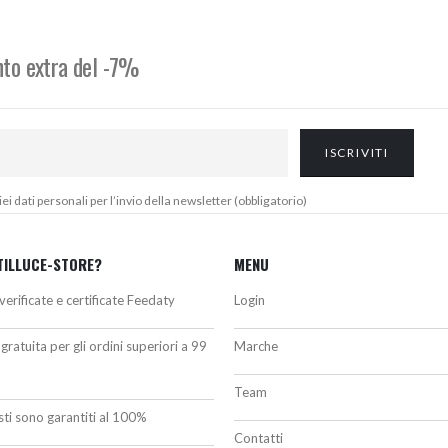
60,00€.
528,00€.
793,00€.
634,00€.
onto extra del -7%
 dati personali per l’invio della newsletter (obbligatorio)
TILLUCE-STORE?
MENU
verificate e certificate Feedaty
Login
gratuita per gli ordini superiori a 99
Marche
Team
isti sono garantiti al 100%
Contatti