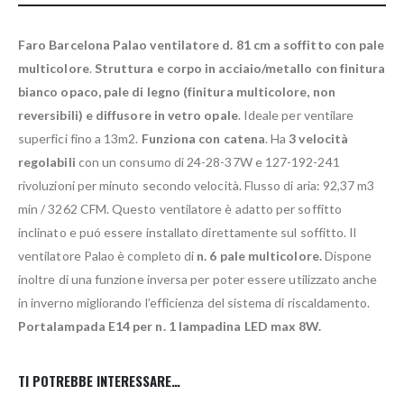
Faro Barcelona Palao ventilatore d. 81 cm a soffitto con pale
multicolore
.
Struttura e corpo in acciaio/metallo con finitura
bianco opaco, pale di legno (finitura multicolore, non
reversibili) e diffusore in vetro opale
. Ideale per ventilare
superfici fino a 13m2.
Funziona con catena
. Ha
3 velocità
regolabili
con un consumo di 24-28-37W e 127-192-241
rivoluzioni per minuto secondo velocità. Flusso di aria: 92,37 m3
min / 3262 CFM. Questo ventilatore è adatto per soffitto
inclinato e puó essere installato direttamente sul soffitto. Il
ventilatore Palao è completo di
n. 6 pale multicolore.
Dispone
inoltre di una funzione inversa per poter essere utilizzato anche
in inverno migliorando l’efficienza del sistema di riscaldamento.
Portalampada E14 per n. 1 lampadina LED max 8W.
TI POTREBBE INTERESSARE…