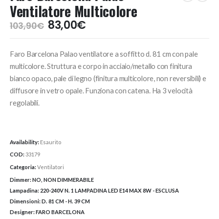
Ventilatore Multicolore
Il
Il
83,00
€
103,90
€
prezzo
prezzo
originale
attuale
Faro Barcelona Palao ventilatore a soffitto d. 81 cm con pale
era:
è:
103,90€.
83,00€.
multicolore. Struttura e corpo in acciaio/metallo con finitura
bianco opaco, pale di legno (finitura multicolore, non reversibili) e
diffusore in vetro opale. Funziona con catena. Ha 3 velocità
regolabili.
Availability:
Esaurito
COD:
33179
Categoria:
Ventilatori
Dimmer:
NO, NON DIMMERABILE
Lampadina:
220-240V N. 1 LAMPADINA LED E14 MAX 8W - ESCLUSA
Dimensioni:
D. 81 CM - H. 39 CM
Designer:
FARO BARCELONA