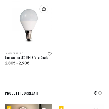
Questo prodotto ha più varianti. Le opzioni possono essere scelte nella pagina del prodotto
LAMPADINE LED
Lampadina LED E14 Sfera Opale
Fascia
2,80
€
-
2,90
€
di
prezzo:
da
2,80€
a
2,90€
PRODOTTI CORRELATI