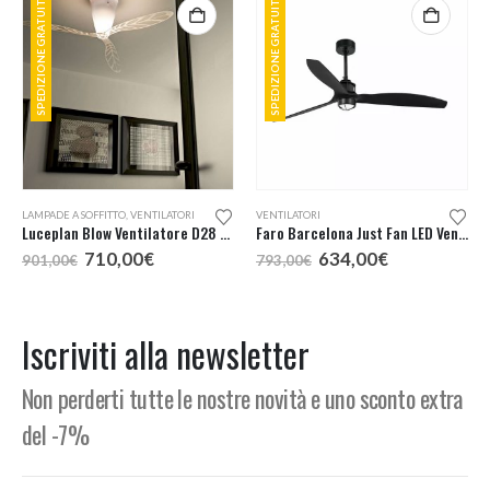
SPEDIZIONE GRATUITA
SPEDIZIONE GRATUITA
LAMPADE A SOFFITTO
,
VENTILATORI
VENTILATORI
Luceplan Blow Ventilatore D28 Con Telecomando e Pale Serigrafate Trasparenti
Faro Barcelona Just Fan LED Ventilatore Nero
Il
Il
Il
Il
710,00
€
634,00
€
901,00
€
793,00
€
prezzo
prezzo
prezzo
prezzo
originale
attuale
originale
attuale
era:
è:
era:
è:
901,00€.
710,00€.
793,00€.
634,00€.
Iscriviti alla newsletter
Non perderti tutte le nostre novità e uno sconto extra
del -7%