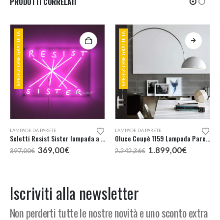
PRODOTTI CORRELATI
SPEDIZIONE GRATUITA
SPEDIZIONE GRATUITA
Questo prodotto ha più varianti. Le opzioni possono essere scelte nella pagina del prodotto
LAMPADE DA PARETE
LAMPADE DA PARETE
Seletti Resist Sister lampada a LED
Oluce Coupè 1159 Lampada Parete
Il
Il
Il
Il
369,00
€
1.899,00
€
397,00
€
2.242,36
€
prezzo
prezzo
prezzo
prezzo
originale
attuale
originale
attuale
era:
è:
era:
è:
397,00€.
369,00€.
2.242,36€.
1.899,00
Iscriviti alla newsletter
Non perderti tutte le nostre novità e uno sconto extra