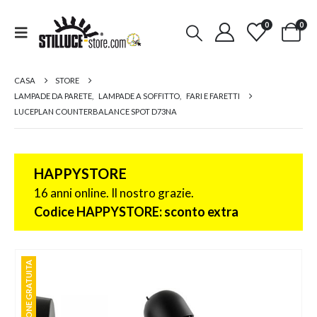
0
0
CASA
STORE
LAMPADE DA PARETE
,
LAMPADE A SOFFITTO
,
FARI E FARETTI
LUCEPLAN COUNTERBALANCE SPOT D73NA
HAPPYSTORE
16 anni online. Il nostro grazie.
Codice HAPPYSTORE: sconto extra
SPEDIZIONE GRATUITA
SPEDIZIONE GRATUITA