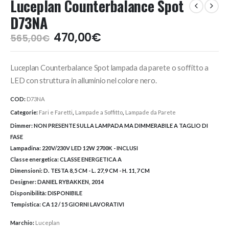
Luceplan Counterbalance Spot
D73NA
Il
Il
470,00
€
565,00
€
prezzo
prezzo
originale
attuale
Luceplan Counterbalance Spot lampada da parete o soffitto a
era:
è:
565,00€.
470,00€.
LED con struttura in alluminio nel colore nero.
COD:
D73NA
Categorie:
Fari e Faretti
,
Lampade a Soffitto
,
Lampade da Parete
Dimmer:
NON PRESENTE SULLA LAMPADA MA DIMMERABILE A TAGLIO DI
FASE
Lampadina:
220V/230V LED 12W 2700K - INCLUSI
Classe energetica:
CLASSE ENERGETICA A
Dimensioni:
D. TESTA 8,5 CM - L. 27,9 CM - H. 11,7 CM
Designer:
DANIEL RYBAKKEN, 2014
Disponibilità:
DISPONIBILE
Tempistica:
CA 12 / 15 GIORNI LAVORATIVI
Marchio:
Luceplan