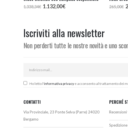
Il
Il
I
1.132,00
€
1.338,34
€
265,00
€
prezzo
prezzo
p
originale
attuale
o
era:
è:
e
1.338,34€.
1.132,00€.
2
Iscriviti alla newsletter
Non perderti tutte le nostre novità e uno sc
Ho letto l'
informativa privacy
e acconsento al trattamento dei miei
CONTATTI
PERCHÉ S
Via Provinciale, 23 Ponte Selva (Parre) 24020
Recensioni 
Bergamo
Spedizione 