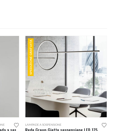
SPEDIZIONE GRATUITA
Questo prodotto ha più varianti. Le opzioni possono essere scelte nella pagina del prodotto
ONE
LAMPADE A SOSPENSIONE
Seletti Monkey Lamp Ceiling lampada a sospensione
Redo Group Giotto sospensione LED 175