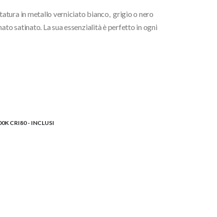
tura in metallo verniciato bianco, grigio o nero
ato satinato. La sua essenzialità è perfetto in ogni
K CRI80 - INCLUSI