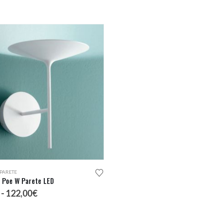
PARETE
 Poe W Parete LED
Fascia
-
122,00
€
di
prezzo: