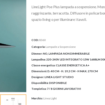
prezzo:
LineLight Poe Plus lampada a sospensione. Monta
da
184,00€
raggrinzante, terracotta. Diffusore in policarbon
a
spazio living o per illuminare i tavoli.
194,00€
COD:
8360
Categoria:
Lampade a Sospensione
Dimmer:
NO, LAMPADA NON DIMMERABILE
Lampadina:
220-240V LED INTEGRATO 15W 1688LM 3000
Classe energetica:
CLASSE ENERGETICA A+
Dimensioni:
D. 40 CM - H. 19,2 CM - H MAX. 270 CM
Designer:
LINEA LIGHT STUDIO
Disponibilità:
DISPONIBILE
Tempistica:
7 / 8 GIORNI LAVORATIVI
Marchio:
Linea Light