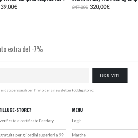
l
Il
Il
Il
239,00
€
320,00
€
347,00
€
rezzo
prezzo
prezzo
prezzo
riginale
attuale
originale
attuale
ra:
è:
era:
è:
65,00€.
239,00€.
347,00€.
320,00€.
onto extra del -7%
 dati personali per l’invio della newsletter (obbligatorio)
TILLUCE-STORE?
MENU
verificate e certificate Feedaty
Login
gratuita per gli ordini superiori a 99
Marche