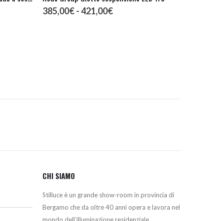
Fascia
385,00
€
-
421,00
€
di
prezzo:
da
385,00€
a
421,00€
CHI SIAMO
Stilluce è un grande show-room in provincia di
Bergamo che da oltre 40 anni opera e lavora nel
mondo dell’illuminazione residenziale,