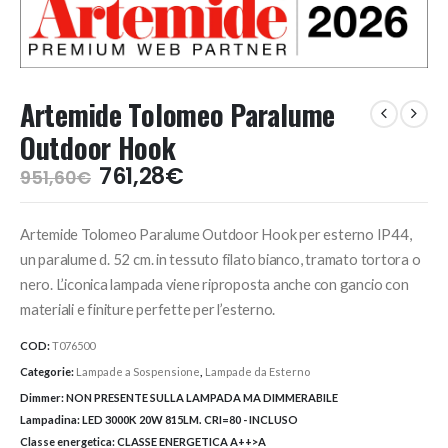
Artemide Tolomeo Paralume
Outdoor Hook
Il
Il
761,28
€
951,60
€
prezzo
prezzo
originale
attuale
Artemide Tolomeo Paralume Outdoor Hook per esterno IP44,
era:
è:
951,60€.
761,28€.
un paralume d. 52 cm. in tessuto filato bianco, tramato tortora o
nero. L’iconica lampada viene riproposta anche con gancio con
materiali e finiture perfette per l’esterno.
COD:
T076500
Categorie:
Lampade a Sospensione
,
Lampade da Esterno
Dimmer:
NON PRESENTE SULLA LAMPADA MA DIMMERABILE
Lampadina:
LED 3000K 20W 815LM. CRI=80 - INCLUSO
Classe energetica:
CLASSE ENERGETICA A++>A