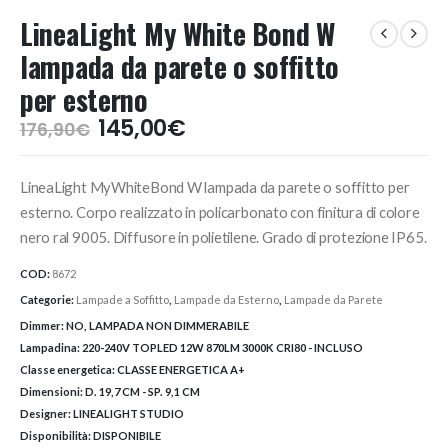
LineaLight My White Bond W
lampada da parete o soffitto
per esterno
Il
Il
145,00
€
176,90
€
prezzo
prezzo
originale
attuale
LineaLight MyWhiteBond W lampada da parete o soffitto per
era:
è:
176,90€.
145,00€.
esterno. Corpo realizzato in policarbonato con finitura di colore
nero ral 9005. Diffusore in polietilene. Grado di protezione IP65.
COD:
8672
Categorie:
Lampade a Soffitto
,
Lampade da Esterno
,
Lampade da Parete
Dimmer:
NO, LAMPADA NON DIMMERABILE
Lampadina:
220-240V TOPLED 12W 870LM 3000K CRI80 - INCLUSO
Classe energetica:
CLASSE ENERGETICA A+
Dimensioni:
D. 19,7 CM - SP. 9,1 CM
Designer:
LINEALIGHT STUDIO
Disponibilità:
DISPONIBILE