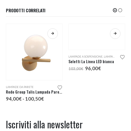
187,00€
PRODOTTI CORRELATI
Questo prodotto ha più varianti. Le opzioni possono essere scelte nella pagina del prodotto
LAMPADE DA PARETE
LAMPADE A SOSPENSIONE
,
LAMPADE DA PARETE
Redo Group Talis Lampada Parete 1 Luce
Seletti La Linea LED bianca
Fascia
Il
Il
94,00
€
-
100,50
€
96,00
€
103,00
€
di
prezzo
prezzo
prezzo:
originale
attuale
da
era:
è:
94,00€
103,00€.
96,00€.
Iscriviti alla newsletter
a
100,50€