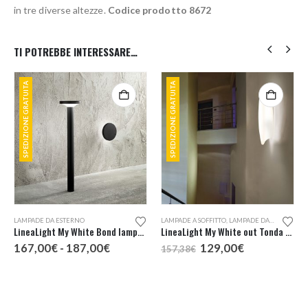
in tre diverse altezze.
Codice prodotto 8672
TI POTREBBE INTERESSARE…
SPEDIZIONE GRATUITA
SPEDIZIONE GRATUITA
Questo prodotto ha più varianti. Le opzioni possono essere scelte nella pagina del prodotto
Questo prodotto ha più varianti. Le opzioni possono essere scelte nella pagina del prodotto
,
LAMPADE DA PARETE
LAMPADE DA ESTERNO
LAMPADE A SOFFITTO
,
LAMPADE DA ESTERNO
,
L
LineaLight My White Bond lampada da terra per esterno
LineaLight My White out Tonda LED
Fascia
Il
Il
167,00
€
-
187,00
€
129,00
€
157,38
€
di
prezzo
prezzo
prezzo:
originale
attuale
da
era:
è:
167,00€
157,38€.
129,00€.
a