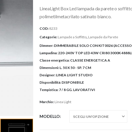
originale
attuale
LineaLight Box Led lampada da parete o soffitto 
era:
è:
457,50€.
375,00€.
polimetilmetacrilato satinato bianco.
COD:
8233
Categorie:
Lampade a Soffitto
,
Lampade da Parete
Dimmer:
DIMMERABILE SOLO CON KIT0026 (ACCESSO
Lampadina:
220-240V TOP LED 43W CRI80 3000K 4888L
Classe energetica:
CLASSE ENERGETICA A
Dimensioni:
L. 50 X 50 - SP. 7 CM
Designer:
LINEA LIGHT STUDIO
Disponibilità:
DISPONIBILE
Tempistica:
7 / 8 GG. LAVORATIVI
Marchio:
Linea Light
MODELLO