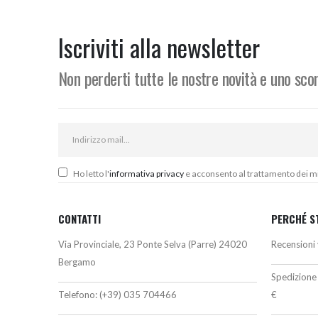
originale
attuale
o
era:
è:
e
258,60€.
219,80€.
3
Iscriviti alla newsletter
Non perderti tutte le nostre novità e uno sc
Ho letto l'
informativa privacy
e acconsento al trattamento dei miei
CONTATTI
PERCHÉ S
Via Provinciale, 23 Ponte Selva (Parre) 24020
Recensioni 
Bergamo
Spedizione 
Telefono:
(+39) 035 704466
€