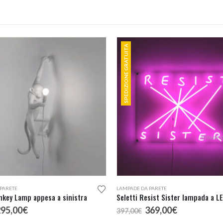
190,00€
135,00€
SPEDIZIONE GRATUITA
PARETE
LAMPADE DA PARETE
nkey Lamp appesa a sinistra
Seletti Resist Sister lampada a L
l
Il
Il
Il
295,00
€
369,00
€
397,00
€
rezzo
prezzo
prezzo
prezzo