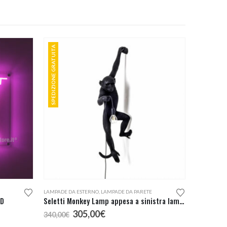
SPEDIZIONE GRATUITA
LAMPADE DA ESTERNO
,
LAMPADE DA PARETE
ED
Seletti Monkey Lamp appesa a sinistra lampada da esterno
Il
Il
305,00
€
340,00
€
prezzo
prezzo