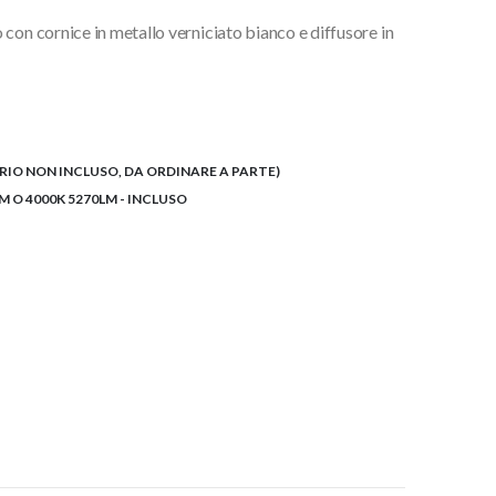
con cornice in metallo verniciato bianco e diffusore in
RIO NON INCLUSO, DA ORDINARE A PARTE)
M O 4000K 5270LM - INCLUSO