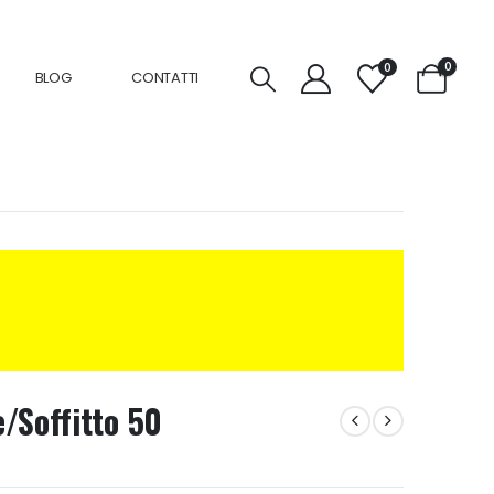
0
0
BLOG
CONTATTI
/Soffitto 50