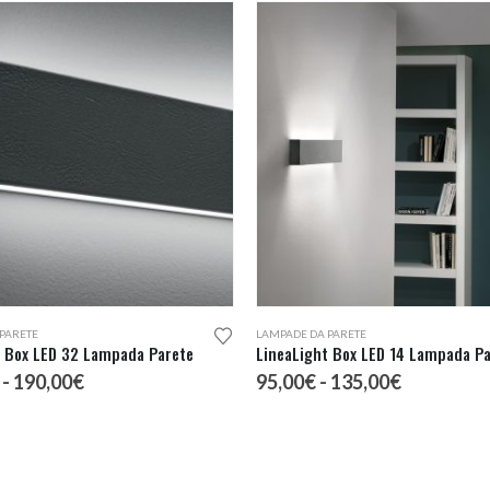
Questo prodotto ha più varianti. Le opzioni possono essere scelte nella pagina del prodotto
PARETE
LAMPADE DA PARETE
t Box LED 32 Lampada Parete
LineaLight Box LED 14 Lampada P
Fascia
Fascia
-
190,00
€
95,00
€
-
135,00
€
di
di
prezzo:
prezzo:
da
da
135,00€
95,00€
a
a