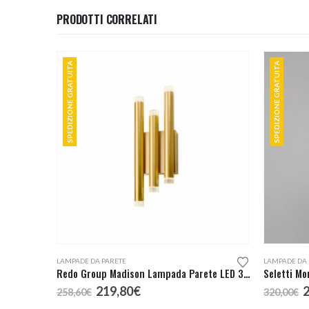
PRODOTTI CORRELATI
SPEDIZIONE GRATUITA
SPEDIZIONE GRATUITA
Questo prodotto ha più varianti. Le opzioni possono essere scelte nella pagina del prodotto
LAMPADE DA PARETE
LAMPADE DA 
Redo Group Madison Lampada Parete LED 3 Luci
Seletti Mo
Il
Il
I
219,80
€
258,60
€
320,00
€
prezzo
prezzo
p