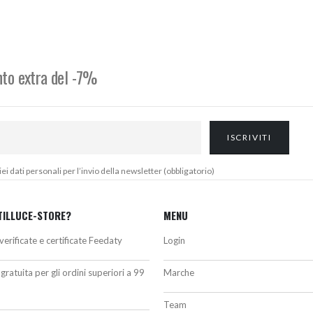
riginale
attuale
originale
attuale
ra:
è:
era:
è:
20,00€.
295,00€.
397,00€.
369,00€.
onto extra del -7%
 dati personali per l’invio della newsletter (obbligatorio)
TILLUCE-STORE?
MENU
verificate e certificate Feedaty
Login
gratuita per gli ordini superiori a 99
Marche
Team