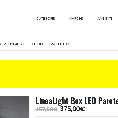
CATEGORIE
MARCHE
AMBIENTI
O
LINEALIGHT BOX LED PARETE/SOFFITTO 50
LineaLight Box LED Parete
Il
Il
375,00
€
457,50
€
prezzo
prezzo