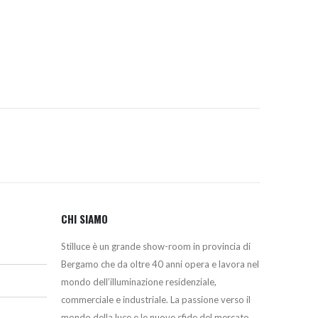
originale
attuale
era:
è:
340,00€.
305,00€.
CHI SIAMO
Stilluce è un grande show-room in provincia di
Bergamo che da oltre 40 anni opera e lavora nel
mondo dell’illuminazione residenziale,
commerciale e industriale. La passione verso il
mondo della luce e le nuove sfide del mercato