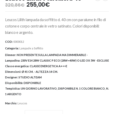
Il
Il
255,00
€
320,86
€
prezzo
prezzo
originale
attuale
Leucos Lilith lampada da soffitto d. 40 cm con paralume in filo di
era:
è:
320,86€.
255,00€.
cotone e corpo centrale in vetro satinato. Colori disponibili:
bianco e argento.
COD:
0000012
Categoria:
Lampade a Soffitto
Dimmer:
NON PRESENTE SULLA LAMPADA MA DIMMERABILE -
Lampadina:
230V E14 28W CLASSIC P ECO (28W=40W) O LED 3 X 5W - ESCLUSE
Classe energetica:
CLASSE ENERGETICA A++>E
Dimensioni:
Ø 41 CM. - ALTEZZA 14 CM.
Designer:
STUDIO ALTEAM
Disponibilità:
DISPONIBILE
Tempistica:
UN GIORNO LAVORATIVO, DISPONIBILE N. 1 COLORE BIANCO, N.
1 ARGENTO
Marchio:
Leucos