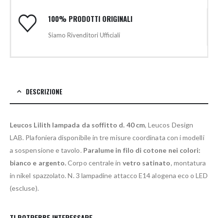
100% PRODOTTI ORIGINALI
Siamo Rivenditori Ufficiali
DESCRIZIONE
Leucos Lilith lampada da soffitto d. 40 cm
, Leucos Design
LAB. Plafoniera disponibile in tre misure coordinata con i modelli
a sospensione e tavolo.
Paralume in filo di cotone nei colori:
bianco e argento.
Corpo centrale in
vetro satinato
, montatura
in nikel spazzolato. N. 3 lampadine attacco E14 alogena eco o LED
(escluse).
TI POTREBBE INTERESSARE…