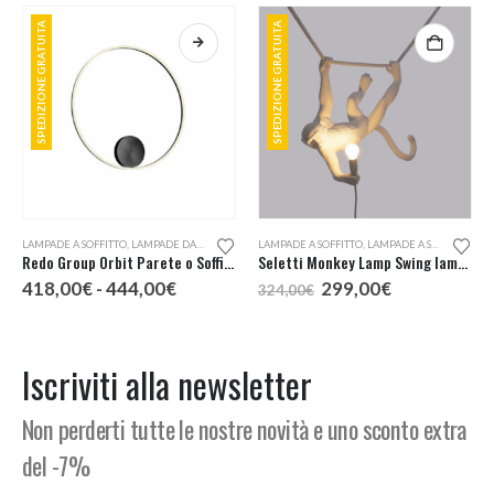
SPEDIZIONE GRATUITA
SPEDIZIONE GRATUITA
Questo prodotto ha più varianti. Le opzioni possono essere scelte nella pagina del prodotto
LAMPADE A SOFFITTO
,
LAMPADE DA PARETE
LAMPADE A SOFFITTO
,
LAMPADE A SOSPENSIONE
Redo Group Orbit Parete o Soffitto LED 80 Diretta
Seletti Monkey Lamp Swing lampada a sospensione
Fascia
Il
Il
418,00
€
-
444,00
€
299,00
€
324,00
€
di
prezzo
prezzo
:
prezzo:
originale
attuale
da
era:
è:
€
418,00€
324,00€.
299,00€.
Iscriviti alla newsletter
a
€
444,00€
Non perderti tutte le nostre novità e uno sconto extra
del -7%