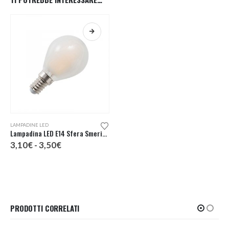
Questo prodotto ha più varianti. Le opzioni possono essere scelte nella pagina del prodotto
LAMPADINE LED
Lampadina LED E14 Sfera Smerigliata
Fascia
3,10
€
-
3,50
€
di
prezzo:
da
3,10€
a
3,50€
PRODOTTI CORRELATI