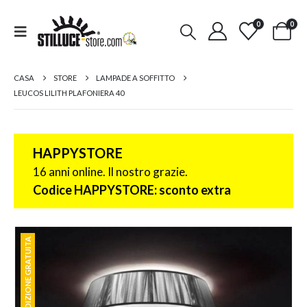
0
0
CASA
STORE
LAMPADE A SOFFITTO
LEUCOS LILITH PLAFONIERA 40
HAPPYSTORE
16 anni online. Il nostro grazie.
Codice HAPPYSTORE: sconto extra
SPEDIZIONE GRATUITA
SPEDIZIONE GRATUITA