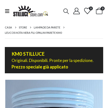
0
0
CASA
STORE
LAMPADE DA PARETE
LEUCOS NOTA NERA FILI OPALINI PARETE KM0
KM0 STILLUCE
Originali. Disponibili. Pronte per la spedizione.
Prezzo speciale già applicato