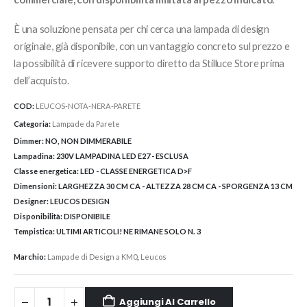
È una soluzione pensata per chi cerca una lampada di design
originale, già disponibile, con un vantaggio concreto sul prezzo e
la possibilità di ricevere supporto diretto da Stilluce Store prima
dell’acquisto.
COD:
LEUCOS-NOTA-NERA-PARETE
Categoria:
Lampade da Parete
Dimmer:
NO, NON DIMMERABILE
Lampadina:
230V LAMPADINA LED E27 - ESCLUSA
Classe energetica:
LED - CLASSE ENERGETICA D>F
Dimensioni:
LARGHEZZA 30 CM CA - ALTEZZA 28 CM CA - SPORGENZA 13 CM
Designer:
LEUCOS DESIGN
Disponibilità:
DISPONIBILE
Tempistica:
ULTIMI ARTICOLI! NE RIMANE SOLO N. 3
Marchio:
Lampade di Design a KM0
,
Leucos
Aggiungi Al Carrello