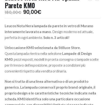
Parete KM0
Il
Il
90,00
€
180,00
€
prezzo
prezzo
originale
attuale
Leucos Nota Nera lampada da parete in vetro di Murano
era:
è:
180,00€.
90,00€.
interamente lavorato a mano
. Design moderno ed attuale,
perfetta in ogni ambiente.
Solo n. 3 articoli!
Un’occasione KM0 selezionata da Stilluce Store
.
Questa lampada rientra nella selezione
Lampade di Design
KM0
: pezzi esposti, modelli in pronta consegna o lampade scelte
per il rinnovo dell’esposizione, proposte a condizioni più
convenienti rispetto alla vendita ordinaria.
Non si tratta di una linea alternativa o di un prodotto
generico. La lampada conserva il proprio brand originale, il
proprio design e le caratteristiche tecniche indicate nella
scheda. KM0 identifica solo una particolare occasione
commerciale, con disponibilità limitata al pezzo indicato.