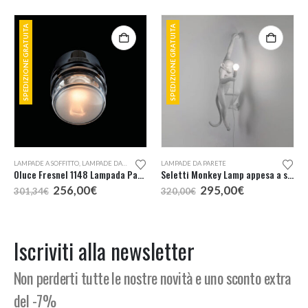
SPEDIZIONE GRATUITA
SPEDIZIONE GRATUITA
LAMPADE A SOFFITTO
,
LAMPADE DA PARETE
LAMPADE DA PARETE
Oluce Fresnel 1148 Lampada Parete o Soffitto
Seletti Monkey Lamp appesa a sinistra
Il
Il
Il
Il
256,00
€
295,00
€
301,34
€
320,00
€
prezzo
prezzo
prezzo
prezzo
originale
attuale
originale
attuale
era:
è:
era:
è:
301,34€.
256,00€.
320,00€.
295,00€.
Iscriviti alla newsletter
Non perderti tutte le nostre novità e uno sconto extra
del -7%