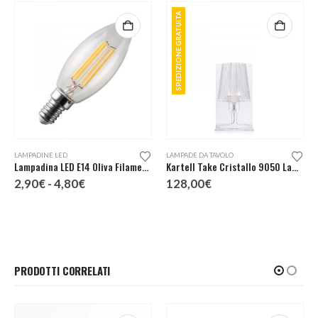
SPEDIZIONE GRATUITA
Questo prodotto ha più varianti. Le opzioni possono essere scelte nella pagina del prodotto
LAMPADINE LED
LAMPADE DA TAVOLO
Lampadina LED E14 Oliva Filamento
Kartell Take Cristallo 9050 Lampada Tavolo
Fascia
2,90
€
-
4,80
€
128,00
€
di
prezzo:
da
2,90€
a
4,80€
PRODOTTI CORRELATI