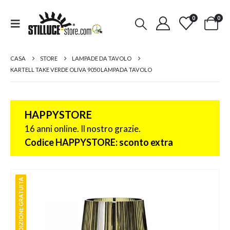
0
0
CASA
STORE
LAMPADE DA TAVOLO
KARTELL TAKE VERDE OLIVA 9050 LAMPADA TAVOLO
HAPPYSTORE
16 anni online. Il nostro grazie.
Codice HAPPYSTORE: sconto extra
SPEDIZIONE GRATUITA
SPEDIZIONE GRATUITA