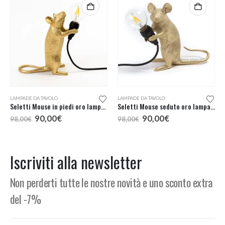
LAMPADE DA TAVOLO
LAMPADE DA TAVOLO
Seletti Mouse in piedi oro lampada tavolo
Seletti Mouse seduto oro lampada tavolo
Il
Il
Il
Il
90,00
€
90,00
€
98,00
€
98,00
€
prezzo
prezzo
prezzo
prezzo
originale
attuale
originale
attuale
era:
è:
era:
è:
98,00€.
90,00€.
98,00€.
90,00€.
Iscriviti alla newsletter
Non perderti tutte le nostre novità e uno sconto extra
del -7%