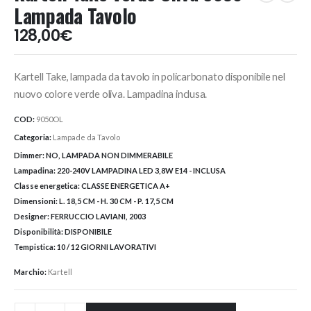
Lampada Tavolo
128,00
€
Kartell Take, lampada da tavolo in policarbonato disponibile nel
nuovo colore verde oliva. Lampadina inclusa.
COD:
9050OL
Categoria:
Lampade da Tavolo
Dimmer:
NO, LAMPADA NON DIMMERABILE
Lampadina:
220-240V LAMPADINA LED 3,8W E14 - INCLUSA
Classe energetica:
CLASSE ENERGETICA A+
Dimensioni:
L. 18,5 CM - H. 30 CM - P. 17,5 CM
Designer:
FERRUCCIO LAVIANI, 2003
Disponibilità:
DISPONIBILE
Tempistica:
10 / 12 GIORNI LAVORATIVI
Marchio:
Kartell