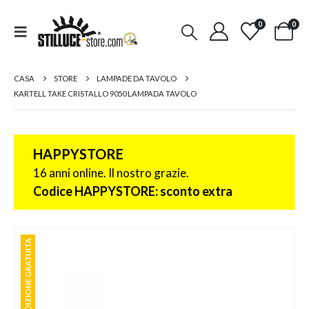
0
0
CASA
STORE
LAMPADE DA TAVOLO
KARTELL TAKE CRISTALLO 9050 LAMPADA TAVOLO
HAPPYSTORE
16 anni online. Il nostro grazie.
Codice HAPPYSTORE: sconto extra
SPEDIZIONE GRATUITA
SPEDIZIONE GRATUITA