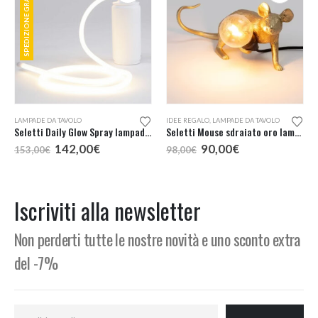
SPEDIZIONE GRATUITA
LAMPADE DA TAVOLO
IDEE REGALO
,
LAMPADE DA TAVOLO
Seletti Daily Glow Spray lampada tavolo
Seletti Mouse sdraiato oro lampada tavolo
Il
Il
Il
Il
142,00
€
90,00
€
153,00
€
98,00
€
prezzo
prezzo
prezzo
prezzo
originale
attuale
originale
attuale
era:
è:
era:
è:
153,00€.
142,00€.
98,00€.
90,00€.
Iscriviti alla newsletter
Non perderti tutte le nostre novità e uno sconto extra
del -7%