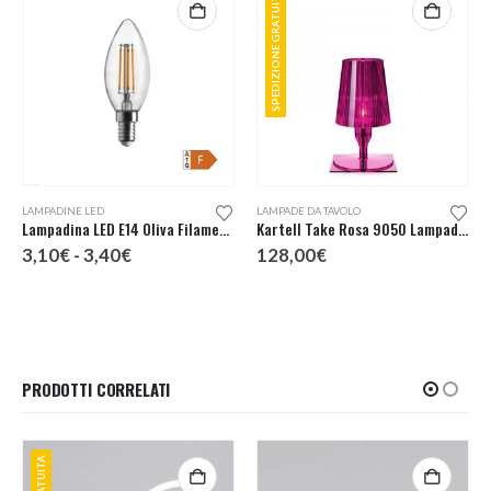
SPEDIZIONE GRATUITA
Questo prodotto ha più varianti. Le opzioni possono essere scelte nella pagina del prodotto
LAMPADINE LED
LAMPADE DA TAVOLO
Lampadina LED E14 Oliva Filamento
Kartell Take Rosa 9050 Lampada Tavolo
Fascia
3,10
€
-
3,40
€
128,00
€
di
prezzo:
da
3,10€
a
3,40€
PRODOTTI CORRELATI