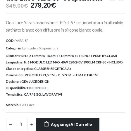
Il
Il
279,20
€
349,00
€
prezzo
prezzo
originale
attuale
Gea Luce Yara sospensione LED d. 57 cm, montatura in alluminio
era:
è:
349,00€.
279,20€.
satinato bianco con diffusore in silicone bianco opale.
COD:
YARA-SP
Categoria:
Lampade a Sospensione
Dimmer:
PRED. X DIMMER TRAMITE DIMMER ESTERNO + PUSH (ESCLUSI)
Lampadina:
N. 1 MODULO LED MAX 40W 220/240V 1900LM CRI>80 - INCLUSO
Classe energetica:
CLASSE ENERGETICA A+
Dimensioni:
ROSONE D.21,5 CM. - D. 57 CM. - H. MAX 120 CM.
Designer:
GEA LUCE DESIGN
Disponibilità:
DISPONIBILE
Tempistica:
CA 7 / 8 GG. LAVORATIVI
Marchio:
Gea Luce
Aggiungi Al Carrello