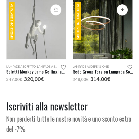
SPEDIZIONE GRATUITA
SPEDIZIONE GRATUITA
LAMPADE A SOFFITTO
,
LAMPADE A SOSPENSIONE
LAMPADE A SOSPENSIONE
Seletti Monkey Lamp Ceiling lampada a sospensione
Redo Group Torsion Lampada Sospensione LED 74
Il
Il
Il
Il
320,00
€
314,00
€
347,00
€
348,00
€
prezzo
prezzo
prezzo
prezzo
originale
attuale
originale
attuale
era:
è:
era:
è:
347,00€.
320,00€.
348,00€.
314,00€.
Iscriviti alla newsletter
Non perderti tutte le nostre novità e uno sconto extra
del -7%