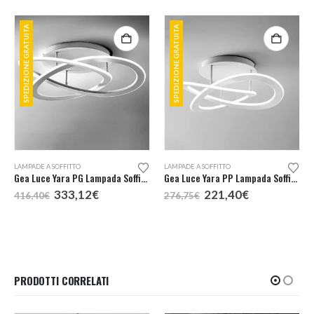
SPEDIZIONE GRATUITA
SPEDIZIONE GRATUITA
LAMPADE A SOFFITTO
LAMPADE A SOFFITTO
Gea Luce Yara PG Lampada Soffitto
Gea Luce Yara PP Lampada Soffitto
Il
Il
Il
Il
333,12
€
221,40
€
416,40
€
276,75
€
prezzo
prezzo
prezzo
prezzo
originale
attuale
originale
attuale
era:
è:
era:
è:
416,40€.
333,12€.
276,75€.
221,40€.
PRODOTTI CORRELATI