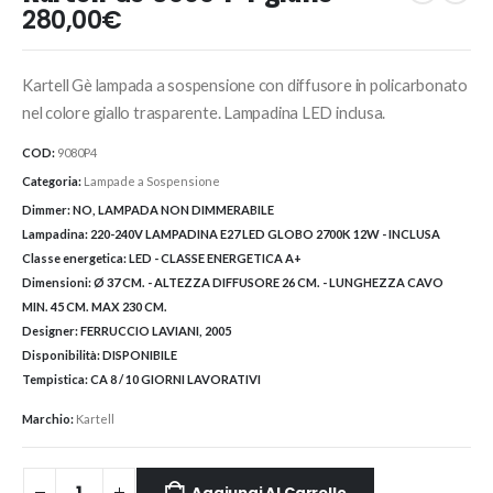
280,00
€
Kartell Gè lampada a sospensione con diffusore in policarbonato
nel colore giallo trasparente. Lampadina LED inclusa.
COD:
9080P4
Categoria:
Lampade a Sospensione
Dimmer:
NO, LAMPADA NON DIMMERABILE
Lampadina:
220-240V LAMPADINA E27 LED GLOBO 2700K 12W - INCLUSA
Classe energetica:
LED - CLASSE ENERGETICA A+
Dimensioni:
Ø 37 CM. - ALTEZZA DIFFUSORE 26 CM. - LUNGHEZZA CAVO
MIN. 45 CM. MAX 230 CM.
Designer:
FERRUCCIO LAVIANI, 2005
Disponibilità:
DISPONIBILE
Tempistica:
CA 8 / 10 GIORNI LAVORATIVI
Marchio:
Kartell
Aggiungi Al Carrello