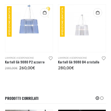
SPEDIZIONE GRATUITA
SPEDIZIONE GRATUITA
LAMPADE A SOSPENSIONE
LAMPADE A SOSPENSIONE
Kartell Gè 9080 P2 azzurro
Kartell Gè 9080 B4 cristallo
Il
Il
260,00
€
280,00
€
280,00
€
prezzo
prezzo
originale
attuale
era:
è:
280,00€.
260,00€.
PRODOTTI CORRELATI