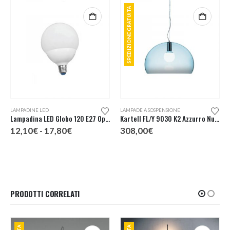
SPEDIZIONE GRATUITA
Questo prodotto ha più varianti. Le opzioni possono essere scelte nella pagina del prodotto
LAMPADINE LED
LAMPADE A SOSPENSIONE
Lampadina LED Globo 120 E27 Opale
Kartell FL/Y 9030 K2 Azzurro Nuvola Lampada Sospensione
Fascia
12,10
€
-
17,80
€
308,00
€
di
prezzo:
da
12,10€
a
17,80€
PRODOTTI CORRELATI