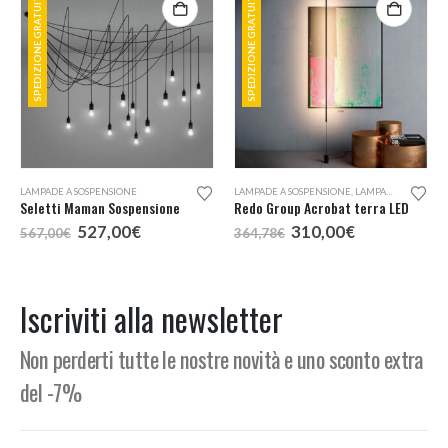
SPEDIZIONE GRATUITA
SPEDIZIONE GRATUITA
LAMPADE A SOSPENSIONE
LAMPADE A SOSPENSIONE
,
LAMPADE DA TERRA
Seletti Maman Sospensione
Redo Group Acrobat terra LED
Il
Il
Il
Il
527,00
€
310,00
€
567,00
€
364,78
€
o
prezzo
prezzo
prezzo
prezzo
e
originale
attuale
originale
attuale
era:
è:
era:
è:
,00€.
567,00€.
527,00€.
364,78€.
310,00€.
Iscriviti alla newsletter
Non perderti tutte le nostre novità e uno sconto extra
del -7%