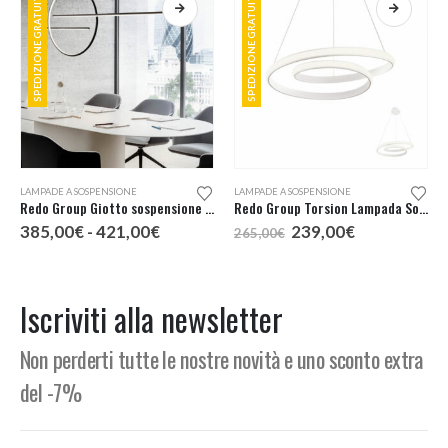
SPEDIZIONE GRATUITA
SPEDIZIONE GRATUITA
Questo prodotto ha più varianti. Le opzioni possono essere scelte nella pagina del prodotto
LAMPADE A SOSPENSIONE
LAMPADE A SOSPENSIONE
Redo Group Giotto sospensione LED 175
Redo Group Torsion Lampada Sospensione LED 55
Fascia
Il
Il
385,00
€
-
421,00
€
239,00
€
265,00
€
di
prezzo
prezzo
prezzo:
originale
attuale
da
era:
è:
385,00€
265,00€.
239,00€.
Iscriviti alla newsletter
a
421,00€
Non perderti tutte le nostre novità e uno sconto extra
del -7%