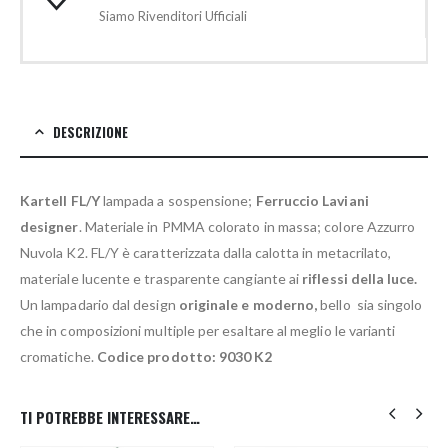
Siamo Rivenditori Ufficiali
DESCRIZIONE
Kartell FL/Y
lampada a sospensione;
Ferruccio Laviani
designer
. Materiale in PMMA colorato in massa; colore Azzurro
Nuvola K2. FL/Y è caratterizzata dalla calotta in metacrilato,
materiale lucente e trasparente cangiante ai
riflessi della luce.
Un lampadario dal design
originale e moderno,
bello sia singolo
che in composizioni multiple per esaltare al meglio le varianti
cromatiche.
Codice prodotto: 9030 K2
TI POTREBBE INTERESSARE…