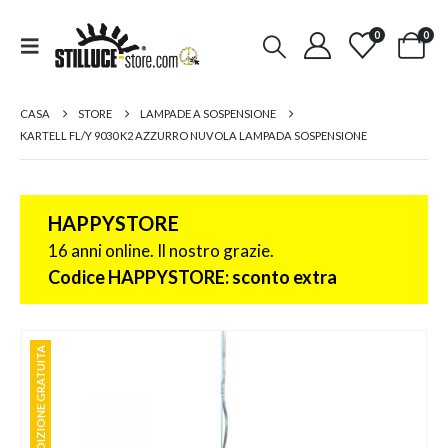
0
0
CASA
STORE
LAMPADE A SOSPENSIONE
KARTELL FL/Y 9030 K2 AZZURRO NUVOLA LAMPADA SOSPENSIONE
HAPPYSTORE
16 anni online. Il nostro grazie.
Codice HAPPYSTORE: sconto extra
SPEDIZIONE GRATUITA
SPEDIZIONE GRATUITA