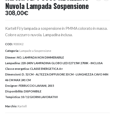
Nuvola Lampada Sospensione
308,00
€
Kartell Fl/y lampada a sospensione in PMMA colorato in massa.
Colore azzurro nuvola. Lampadina inclusa.
COD:
9030 K2
Categoria:
Lampade a Sospensione
Dimmer:
NO, LAMPADA NON DIMMERABILE
Lampadina:
220-240V LAMPADINA GLOBO LED E27 15W 2700K - INCLUSA
Classe energetica:
CLASSE ENERGETICA A+
Dimensioni:
D. 52 CM - ALTEZZA DIFFUSORE 33 CM - LUNGHEZZA CAVO MIN
46 CM MAX 241 CM
Designer:
FERRUCCIO LAVIANI, 2015
Disponibilità:
DISPONIBILE
Tempistica:
10 / 12 GIORNI LAVORATIVI
Marchio:
Kartell