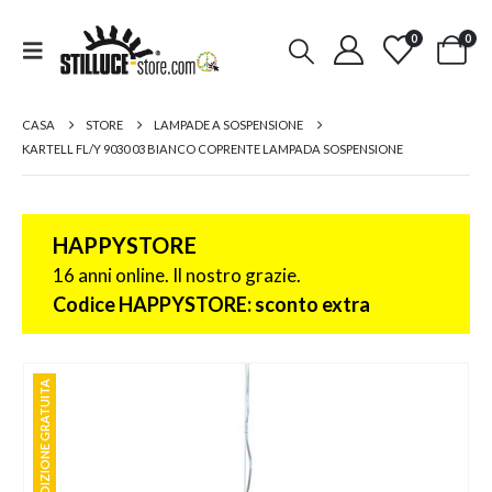
0
0
CASA
STORE
LAMPADE A SOSPENSIONE
KARTELL FL/Y 9030 03 BIANCO COPRENTE LAMPADA SOSPENSIONE
HAPPYSTORE
16 anni online. Il nostro grazie.
Codice HAPPYSTORE: sconto extra
SPEDIZIONE GRATUITA
SPEDIZIONE GRATUITA