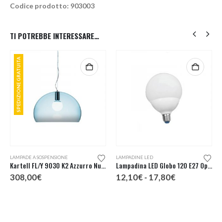
Codice prodotto: 903003
TI POTREBBE INTERESSARE…
SPEDIZIONE GRATUITA
Questo prodotto ha più varianti. Le opzioni possono essere scelte nella pagina del prodotto
LAMPADE A SOSPENSIONE
LAMPADINE LED
Kartell FL/Y 9030 K2 Azzurro Nuvola Lampada Sospensione
Lampadina LED Globo 120 E27 Opale
Fascia
308,00
€
12,10
€
-
17,80
€
di
prezzo:
da
12,10€
a