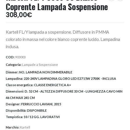
Coprente Lampada Sospensione
308,00
€
Kartell FL/Y lampada a sospensione. Diffusore in PMMA
colorato in massa nel colore bianco coprente lucido. Lampadina
inclusa.
COD:
903003
Categoria:
Lampade a Sospensione
Dimmer:
NO, LAMPADA NON DIMMERABILE
Lampadina:
220-240V LAMPADINA GLOBO LED E27 15W 2700K - INCLUSA
Classe energetica:
CLASSE ENERGETICA A+
Dimensioni:
D. 52 CM - ALTEZZA DIFFUSORE 33 CM - LUNGHEZZA CAVO MIN
46 CM MAX 241 CM
Designer:
FERRUCCIO LAVIANI, 2015
Disponibilità:
DISPONIBILE
Tempistica:
10 / 12 GG. LAVORATIVI
Marchio:
Kartell