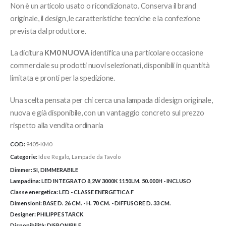
Non è un articolo usato o ricondizionato. Conserva il brand
originale, il design, le caratteristiche tecniche e la confezione
prevista dal produttore.
La dicitura
KM0 NUOVA
identifica una particolare occasione
commerciale su prodotti nuovi selezionati, disponibili in quantità
limitata e pronti per la spedizione.
Una scelta pensata per chi cerca una lampada di design originale,
nuova e già disponibile, con un vantaggio concreto sul prezzo
rispetto alla vendita ordinaria
COD:
9405-KM0
Categorie:
Idee Regalo
,
Lampade da Tavolo
Dimmer:
SI, DIMMERABILE
Lampadina:
LED INTEGRATO 8,2W 3000K 1150LM. 50.000H - INCLUSO
Classe energetica:
LED - CLASSE ENERGETICA F
Dimensioni:
BASE D. 26 CM. - H. 70 CM. - DIFFUSORE D. 33 CM.
Designer:
PHILIPPE STARCK
Disponibilità:
DISPONIBILE