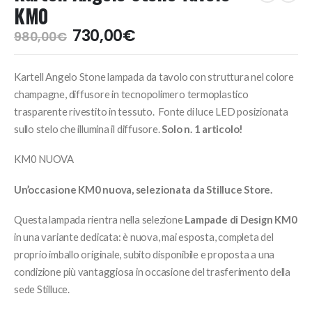
KM0
Il
Il
730,00
€
980,00
€
prezzo
prezzo
originale
attuale
Kartell Angelo Stone lampada da tavolo con struttura nel colore
era:
è:
980,00€.
730,00€.
champagne, diffusore in tecnopolimero termoplastico
trasparente rivestito in tessuto. Fonte di luce LED posizionata
sullo stelo che illumina il diffusore.
Solo n. 1 articolo!
KM0 NUOVA
Un’occasione KM0 nuova, selezionata da Stilluce Store.
Questa lampada rientra nella selezione
Lampade di Design KM0
in una variante dedicata: è nuova, mai esposta, completa del
proprio imballo originale, subito disponibile e proposta a una
condizione più vantaggiosa in occasione del trasferimento della
sede Stilluce.