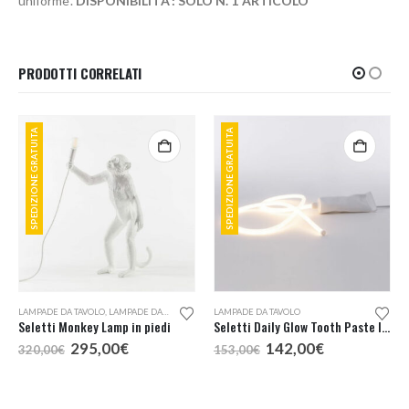
uniforme.
DISPONIBILITA’: SOLO N. 1 ARTICOLO
PRODOTTI CORRELATI
SPEDIZIONE GRATUITA
SPEDIZIONE GRATUITA
LAMPADE DA TAVOLO
,
LAMPADE DA TERRA
LAMPADE DA TAVOLO
Seletti Monkey Lamp in piedi
Seletti Daily Glow Tooth Paste lampada tavolo
Il
Il
Il
Il
295,00
€
142,00
€
320,00
€
153,00
€
prezzo
prezzo
prezzo
prezzo
originale
attuale
originale
attuale
era:
è:
era:
è:
320,00€.
295,00€.
153,00€.
142,00€.