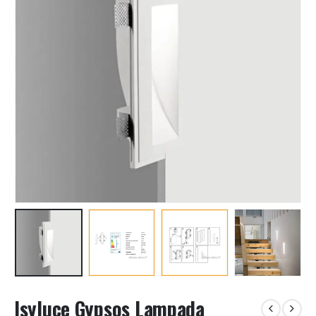
Isyluce Gypsos Lampada