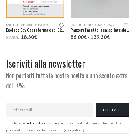
Questo prodotto ha più varianti. Le opzioni possono essere scelte nella pagina del prodotto
FARETTI E LAMPADE DA INCASSO
FARETTI E LAMPADE DA INCASSO
Egoluce Edy Cassaforma cod. 0200 – Accessorio
Panzeri Faretto Incasso Invisibili XGQ1004
Il
Il
Fascia
18,30
€
86,00
€
-
139,30
€
23,18
€
prezzo
prezzo
di
originale
attuale
prezzo:
era:
è:
da
23,18€.
18,30€.
86,00€
Iscriviti alla newsletter
a
139,30€
Non perderti tutte le nostre novità e uno sconto extra
del -7%
Ho letto l'
informativa privacy
e acconsento al trattamento dei miei dati
personali per l’invio della newsletter (obbligatorio)