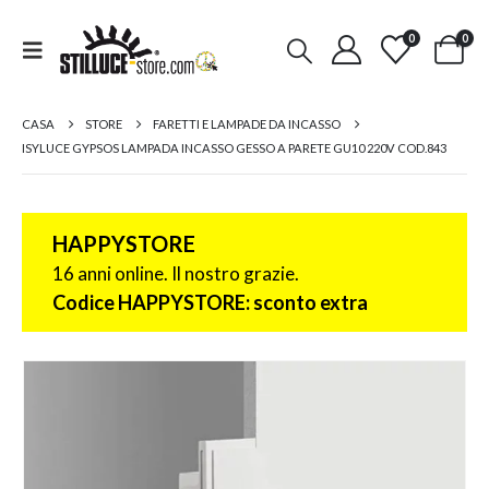
0
0
CASA
STORE
FARETTI E LAMPADE DA INCASSO
ISYLUCE GYPSOS LAMPADA INCASSO GESSO A PARETE GU10 220V COD.843
HAPPYSTORE
16 anni online. Il nostro grazie.
Codice HAPPYSTORE: sconto extra