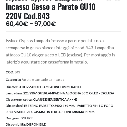
Incasso Gesso a Parete GU10
220V Cod.843
Fascia
60,40
€
-
97,00
€
di
prezzo:
Isyluce Gypsos Lampada incasso a parete per interno a
da
60,40€
scomparsa in gesso bianco tinteggiabile cod. 843. Lampadina
a
attacco GU10 alogena eco o LED (esclusa). Per montaggio in
97,00€
laterizio acquistare con cassaforma in metallo.
COD:
843
Categoria:
Faretti e Lampade da Incasso
Dimmer:
UTILIZZANDO LAMPADINE DIMMERABILI
Lampadina:
220/230V GU10 LAMPADINA ALOGENA ECO O LED - ESCLUSA
Classe energetica:
CLASSE ENERGERTICA A++>E
Dimensioni:
ESTERNO FARETTO 340 X 160 MM. - FARETTO FINITO FORO
LUCE VISIBILE 70 X 245 MM.- INTERCAPEDINE MINIMA 90 MM.
Designer:
ISYLUCE
Disponibilità:
DISPONIBILE