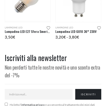
Questo prodotto ha più varianti. Le opzioni possono essere scelte nella pagina del prodotto
LAMPADINE LED
LAMPADINE LED
Lampadina LED E27 Sfera Smerigliata
Lampadina LED GU10 36° 230V
Fascia
3,50
€
3,20
€
-
3,80
€
di
prezzo:
da
3,20€
Iscriviti alla newsletter
a
3,80€
Non perderti tutte le nostre novità e uno sconto extra
del -7%
Ho letto l'
informativa privacy
e acconsento al trattamento dei miei dati