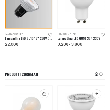
Questo prodotto ha più varianti. Le opzioni possono essere scelte nella pagina del prodotto
LAMPADINE LED
LAMPADINE LED
Lampadina LED GU10 15° 230V Dimmerabile
Lampadina LED GU10 36° 230V
Fascia
22,00
€
3,20
€
-
3,80
€
di
prezzo:
da
3,20€
a
3,80€
PRODOTTI CORRELATI