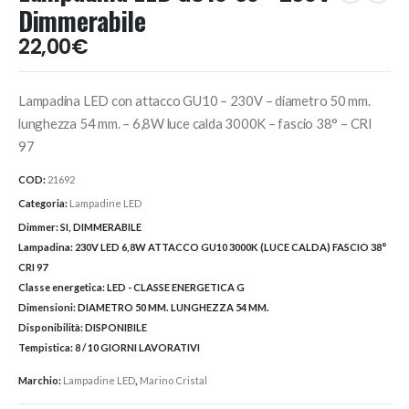
Dimmerabile
22,00
€
Lampadina LED con attacco GU10 – 230V – diametro 50 mm.
lunghezza 54 mm. – 6,8W luce calda 3000K – fascio 38° – CRI
97
COD:
21692
Categoria:
Lampadine LED
Dimmer:
SI, DIMMERABILE
Lampadina:
230V LED 6,8W ATTACCO GU10 3000K (LUCE CALDA) FASCIO 38°
CRI 97
Classe energetica:
LED - CLASSE ENERGETICA G
Dimensioni:
DIAMETRO 50 MM. LUNGHEZZA 54 MM.
Disponibilità:
DISPONIBILE
Tempistica:
8 / 10 GIORNI LAVORATIVI
Marchio:
Lampadine LED
,
Marino Cristal