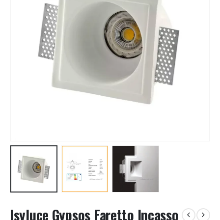
Isyluce Gypsos Faretto Incasso