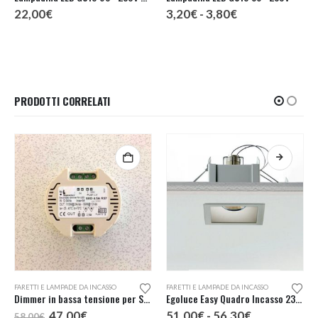
Fascia
22,00
€
3,20
€
-
3,80
€
di
prezzo:
da
3,20€
a
3,80€
PRODOTTI CORRELATI
Questo prodotto ha più varianti. Le opzioni possono essere scelte nella pagina del prodotto
FARETTI E LAMPADE DA INCASSO
FARETTI E LAMPADE DA INCASSO
Dimmer in bassa tensione per Strip LED
Egoluce Easy Quadro Incasso 230V cod. 6432
Il
Il
Fascia
47,00
€
51,00
€
-
56,30
€
58,00
€