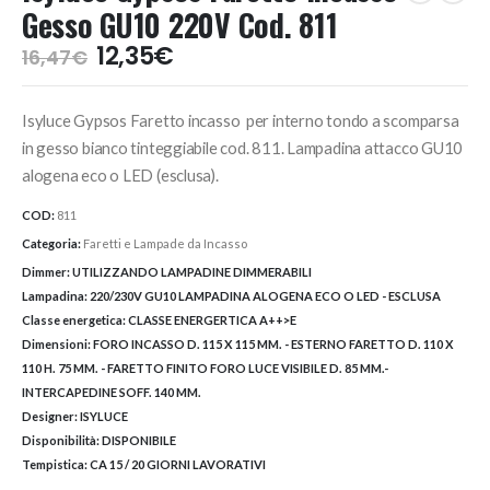
Gesso GU10 220V Cod. 811
Il
Il
12,35
€
16,47
€
prezzo
prezzo
originale
attuale
Isyluce Gypsos Faretto incasso per interno tondo a scomparsa
era:
è:
16,47€.
12,35€.
in gesso bianco tinteggiabile cod. 811. Lampadina attacco GU10
alogena eco o LED (esclusa).
COD:
811
Categoria:
Faretti e Lampade da Incasso
Dimmer:
UTILIZZANDO LAMPADINE DIMMERABILI
Lampadina:
220/230V GU10 LAMPADINA ALOGENA ECO O LED - ESCLUSA
Classe energetica:
CLASSE ENERGERTICA A++>E
Dimensioni:
FORO INCASSO D. 115 X 115 MM. - ESTERNO FARETTO D. 110 X
110 H. 75 MM. - FARETTO FINITO FORO LUCE VISIBILE D. 85 MM.-
INTERCAPEDINE SOFF. 140 MM.
Designer:
ISYLUCE
Disponibilità:
DISPONIBILE
Tempistica:
CA 15 / 20 GIORNI LAVORATIVI