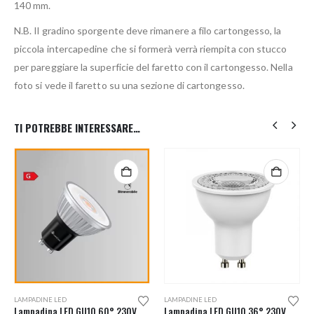
140 mm.
N.B. Il gradino sporgente deve rimanere a filo cartongesso, la
piccola intercapedine che si formerà verrà riempita con stucco
per pareggiare la superficie del faretto con il cartongesso. Nella
foto si vede il faretto su una sezione di cartongesso.
TI POTREBBE INTERESSARE…
Questo prodotto ha più varianti. Le opzioni possono essere scelte nella pagina del prodotto
LAMPADINE LED
LAMPADINE LED
Lampadina LED GU10 60° 230V Dimmerabile
Lampadina LED GU10 36° 230V