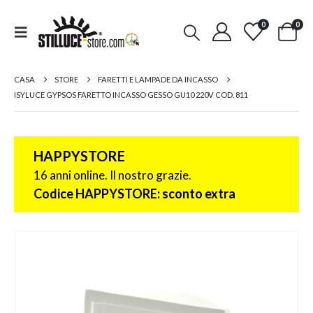
0
0
CASA
STORE
FARETTI E LAMPADE DA INCASSO
ISYLUCE GYPSOS FARETTO INCASSO GESSO GU10 220V COD. 811
HAPPYSTORE
16 anni online. Il nostro grazie.
Codice HAPPYSTORE: sconto extra