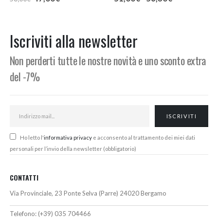
prezzo
prezzo
di
originale
attuale
prezzo:
era:
è:
da
58,00€.
47,00€.
51,00€
Iscriviti alla newsletter
a
56,30€
Non perderti tutte le nostre novità e uno sconto extra
del -7%
Ho letto l'
informativa privacy
e acconsento al trattamento dei miei dati
personali per l’invio della newsletter (obbligatorio)
CONTATTI
Via Provinciale, 23 Ponte Selva (Parre) 24020 Bergamo
Telefono:
(+39) 035 704466