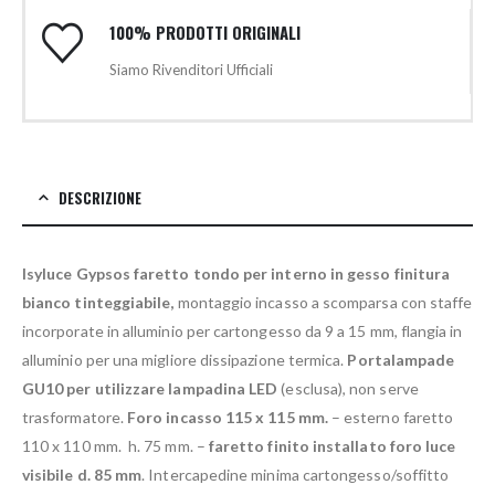
100% PRODOTTI ORIGINALI
Siamo Rivenditori Ufficiali
DESCRIZIONE
Isyluce Gypsos faretto tondo per interno in gesso finitura
bianco tinteggiabile,
montaggio incasso a scomparsa con staffe
incorporate in alluminio per cartongesso da 9 a 15 mm, flangia in
alluminio per una migliore dissipazione termica.
Portalampade
GU10 per utilizzare lampadina LED
(esclusa), non serve
trasformatore.
Foro incasso 115 x 115 mm.
– esterno faretto
110 x 110 mm. h. 75 mm. –
faretto finito installato foro luce
visibile d. 85 mm
. Intercapedine minima cartongesso/soffitto