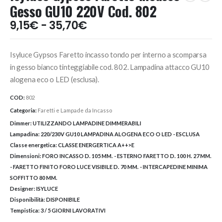
Gesso GU10 220V Cod. 802
Fascia
9,15
€
-
35,70
€
di
prezzo:
Isyluce Gypsos Faretto incasso tondo per interno a scomparsa
da
9,15€
in gesso bianco tinteggiabile cod. 802. Lampadina attacco GU10
a
alogena eco o LED (esclusa).
35,70€
COD:
802
Categoria:
Faretti e Lampade da Incasso
Dimmer:
UTILIZZANDO LAMPADINE DIMMERABILI
Lampadina:
220/230V GU10 LAMPADINA ALOGENA ECO O LED - ESCLUSA
Classe energetica:
CLASSE ENERGERTICA A++>E
Dimensioni:
FORO INCASSO D. 105 MM. - ESTERNO FARETTO D. 100 H. 27 MM.
- FARETTO FINITO FORO LUCE VISIBILE D. 70 MM. - INTERCAPEDINE MINIMA
SOFFITTO 80 MM.
Designer:
ISYLUCE
Disponibilità:
DISPONIBILE
Tempistica:
3 / 5 GIORNI LAVORATIVI