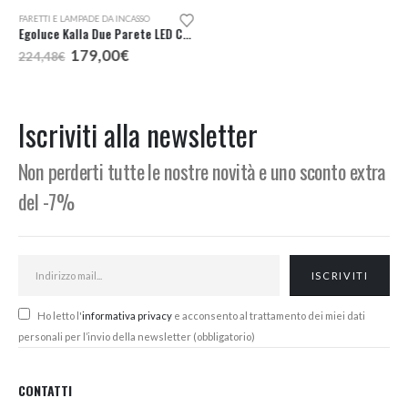
FARETTI E LAMPADE DA INCASSO
FARETTI E LAMPADE DA INCASSO
Egoluce Kalla Due Parete LED Cod. 4541
Egoluce Zen Faretto Incasso Alogeno 12V cod. 6251
Il
Il
Il
Il
179,00
€
17,10
€
224,48
€
21,96
€
prezzo
prezzo
prezzo
prezzo
originale
attuale
originale
attuale
era:
è:
era:
è:
224,48€.
179,00€.
21,96€.
17,10€.
Iscriviti alla newsletter
Non perderti tutte le nostre novità e uno sconto extra
del -7%
Ho letto l'
informativa privacy
e acconsento al trattamento dei miei dati
personali per l’invio della newsletter (obbligatorio)
CONTATTI