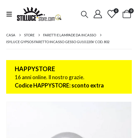
0
0
CASA
STORE
FARETTI E LAMPADE DA INCASSO
ISYLUCE GYPSOS FARETTO INCASSO GESSO GU10 220V COD. 802
HAPPYSTORE
16 anni online. Il nostro grazie.
Codice HAPPYSTORE: sconto extra