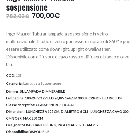
sospensione
Il
Il
700,00
€
782,02
€
prezzo
prezzo
originale
attuale
Ingo Maurer Tubular lampada a sospensione in vetro
era:
è:
782,02€.
700,00€.
multifunzionale. Il tubo di vetro può essere ruotato di 360° e può
essere utilizzato come downlight, uplight o wallwasher.
Disponibile con diffusore e cavo rosso o diffusore bianco e cavo
blu.
COD:
108
Categoria:
Lampade a Sospensione
Dimmer:
SI, LAMPADA DIMMERABILE
Lampadina:
100-240V/12V LED 26,8W 1647LM 3000K CRI>90 - LED INCLUSI
Classe energetica:
CLASSE ENERGETICA A+
Dimensioni:
LUNGHEZZA 125 CM, DIAMETRO 6 CM - LUNGHEZZA CAVO 300
CM/SOSP. MAX 250 CM
Designer:
SEBASTIAN HEPTING, INGO MAURER TEAM 202
Disponibilità:
DISPONIBILE