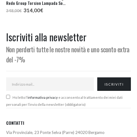
Redo Group Torsion Lampada Sospensione LED 74
Redo Group Talis Lampada Sospensione 2 Luci
Il
Il
Fascia
314,00
€
210,00
€
-
220,00
€
348,00
€
prezzo
prezzo
di
originale
attuale
prezzo:
era:
è:
da
348,00€.
314,00€.
210,00€
Iscriviti alla newsletter
a
220,00€
Non perderti tutte le nostre novità e uno sconto extra
del -7%
Ho letto l'
informativa privacy
e acconsento al trattamento dei miei dati
personali per l’invio della newsletter (obbligatorio)
CONTATTI
Via Provinciale, 23 Ponte Selva (Parre) 24020 Bergamo