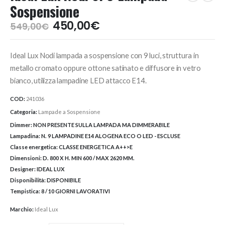
Sospensione
Il
Il
450,00
€
549,00
€
prezzo
prezzo
originale
attuale
Ideal Lux Nodi lampada a sospensione con 9 luci, struttura in
era:
è:
549,00€.
450,00€.
metallo cromato oppure ottone satinato e diffusore in vetro
bianco, utilizza lampadine LED attacco E14.
COD:
241036
Categoria:
Lampade a Sospensione
Dimmer:
NON PRESENTE SULLA LAMPADA MA DIMMERABILE
Lampadina:
N. 9 LAMPADINE E14 ALOGENA ECO O LED - ESCLUSE
Classe energetica:
CLASSE ENERGETICA A++>E
Dimensioni:
D. 800 X H. MIN 600 / MAX 2620 MM.
Designer:
IDEAL LUX
Disponibilità:
DISPONIBILE
Tempistica:
8 / 10 GIORNI LAVORATIVI
Marchio:
Ideal Lux