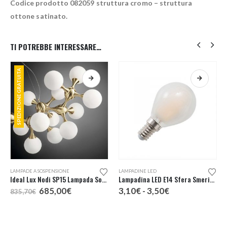
Codice prodotto 082059 struttura cromo – struttura
ottone satinato.
TI POTREBBE INTERESSARE…
SPEDIZIONE GRATUITA
Questo prodotto ha più varianti. Le opzioni possono essere scelte nella pagina del prodotto
Questo prodotto ha più varianti. Le opzioni possono essere scelte nella pagina del prodotto
LAMPADE A SOSPENSIONE
LAMPADINE LED
Ideal Lux Nodi SP15 Lampada Sospensione
Lampadina LED E14 Sfera Smerigliata
Il
Il
Fascia
685,00
€
3,10
€
-
3,50
€
835,70
€
prezzo
prezzo
di
originale
attuale
prezzo:
era:
è:
da
835,70€.
685,00€.
3,10€