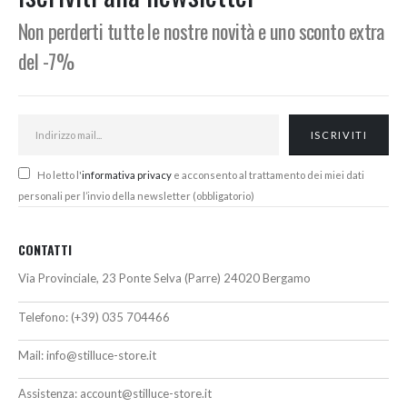
€
Non perderti tutte le nostre novità e uno sconto extra
del -7%
Ho letto l'
informativa privacy
e acconsento al trattamento dei miei dati
personali per l’invio della newsletter (obbligatorio)
CONTATTI
Via Provinciale, 23 Ponte Selva (Parre) 24020 Bergamo
Telefono:
(+39) 035 704466
Mail:
info@stilluce-store.it
Assistenza:
account@stilluce-store.it