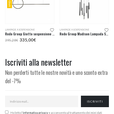
Questo prodotto ha più varianti. Le opzioni possono essere scelte nella pagina del prodotto
LAMPADE A SOSPENSIONE
,
LAMPADE DA ESTERNO
LAMPADE A SOSPENSIONE
Redo Group Giotto sospensione LED 143
Redo Group Madison Lampada Sospensione Led 8 Luci
Il
Il
335,00
€
395,28
€
prezzo
prezzo
originale
attuale
era:
è:
395,28€.
335,00€.
Iscriviti alla newsletter
Non perderti tutte le nostre novità e uno sconto extra
del -7%
Ho letto l'
informativa privacy
e acconsento al trattamento dei miei dati