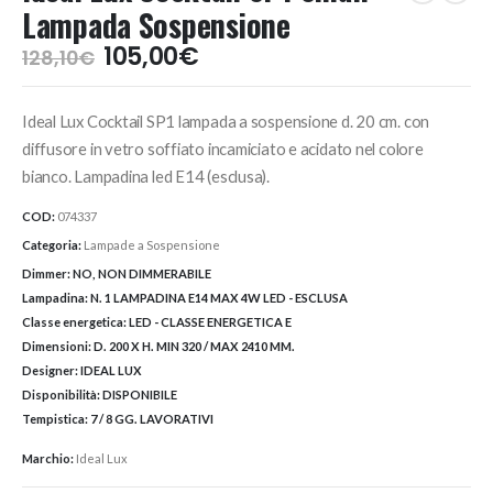
Lampada Sospensione
Il
Il
105,00
€
128,10
€
prezzo
prezzo
originale
attuale
Ideal Lux Cocktail SP1 lampada a sospensione d. 20 cm. con
era:
è:
128,10€.
105,00€.
diffusore in vetro soffiato incamiciato e acidato nel colore
bianco. Lampadina led E14 (esclusa).
COD:
074337
Categoria:
Lampade a Sospensione
Dimmer:
NO, NON DIMMERABILE
Lampadina:
N. 1 LAMPADINA E14 MAX 4W LED - ESCLUSA
Classe energetica:
LED - CLASSE ENERGETICA E
Dimensioni:
D. 200 X H. MIN 320 / MAX 2410 MM.
Designer:
IDEAL LUX
Disponibilità:
DISPONIBILE
Tempistica:
7 / 8 GG. LAVORATIVI
Marchio:
Ideal Lux