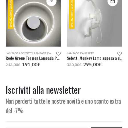
SPEDIZIONE GRATUITA
SPEDIZIONE GRATUITA
LAMPADE A SOFFITTO
,
LAMPADE DA PARETE
LAMPADE DA PARETE
Redo Group Torsion Lampada Parete o Soffitto LED
Seletti Monkey Lamp appesa a destra
Il
Il
Il
Il
191,00
€
295,00
€
213,00
€
320,00
€
prezzo
prezzo
prezzo
prezzo
originale
attuale
originale
attuale
era:
è:
era:
è:
213,00€.
191,00€.
320,00€.
295,00€.
Iscriviti alla newsletter
Non perderti tutte le nostre novità e uno sconto extra
del -7%