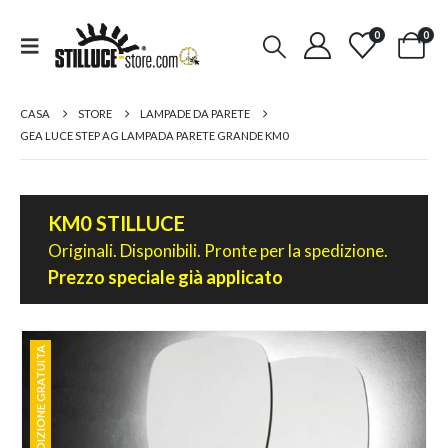
0
0
CASA
STORE
LAMPADE DA PARETE
GEA LUCE STEP AG LAMPADA PARETE GRANDE KM0
KM0 STILLUCE
Originali. Disponibili. Pronte per la spedizione.
Prezzo speciale già applicato
SPEDIZIONE GRATUITA
SPEDIZIONE GRATUITA