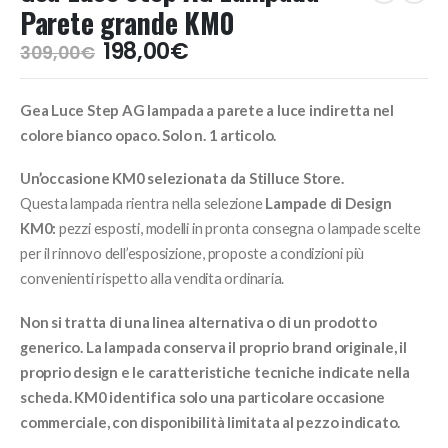
Parete grande KM0
Il
Il
198,00
€
309,00
€
prezzo
prezzo
originale
attuale
Gea Luce Step AG lampada a parete a luce indiretta nel
era:
è:
309,00€.
198,00€.
colore bianco opaco. Solo n. 1 articolo.
Un’occasione KM0 selezionata da Stilluce Store.
Questa lampada rientra nella selezione
Lampade di Design
KM0:
pezzi esposti, modelli in pronta consegna o lampade scelte
per il rinnovo dell’esposizione, proposte a condizioni più
convenienti rispetto alla vendita ordinaria.
Non si tratta di una linea alternativa o di un prodotto
generico. La lampada conserva il proprio brand originale, il
proprio design e le caratteristiche tecniche indicate nella
scheda. KM0 identifica solo una particolare occasione
commerciale, con disponibilità limitata al pezzo indicato.