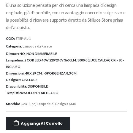
È una soluzione pensata per chi cerca una lampada di design
originale, già disponibile, con un vantaggio concreto sul prezzo e
la possibilità di ricevere supporto diretto da Stilluce Store prima
dell’acquisto.
COD:
STEP-AL-1
Categoria:
Lampade da Parete
Dimmer:
NO, NON DIMMERABILE
Lampadina:
2 COB LED 40W 220/240V 3600LM. 3000K (LUCE CALDA) CRI> 80 -
INCLUSO
Dimensioni:
40 X 29 CM. - SPORGENZA 8,3 CM.
Designer:
GEA LUCE
Disponibilità:
DISPONIBILE
Tempistica:
SOLO N. 1 ARTICOLO
Marchio:
Gea Luce
,
Lampade di Design a KM0
Aggiungi Al Carrello