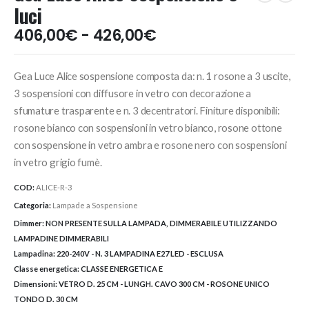
luci
Fascia
406,00
€
-
426,00
€
di
prezzo:
Gea Luce Alice sospensione composta da: n. 1 rosone a 3 uscite,
da
406,00€
3 sospensioni con diffusore in vetro con decorazione a
a
sfumature trasparente e n. 3 decentratori. Finiture disponibili:
426,00€
rosone bianco con sospensioni in vetro bianco, rosone ottone
con sospensione in vetro ambra e rosone nero con sospensioni
in vetro grigio fumè.
COD:
ALICE-R-3
Categoria:
Lampade a Sospensione
Dimmer:
NON PRESENTE SULLA LAMPADA, DIMMERABILE UTILIZZANDO
LAMPADINE DIMMERABILI
Lampadina:
220-240V - N. 3 LAMPADINA E27 LED - ESCLUSA
Classe energetica:
CLASSE ENERGETICA E
Dimensioni:
VETRO D. 25 CM - LUNGH. CAVO 300 CM - ROSONE UNICO
TONDO D. 30 CM