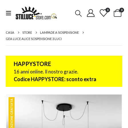
0
0
CASA
STORE
LAMPADE A SOSPENSIONE
GEA LUCE ALICE SOSPENSIONE 3 LUCI
HAPPYSTORE
16 anni online. Il nostro grazie.
Codice HAPPYSTORE: sconto extra
SPEDIZIONE GRATUITA
SPEDIZIONE GRATUITA