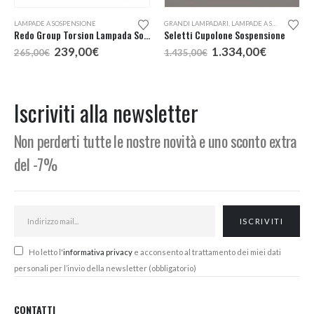
Questo prodotto ha più varianti. Le opzioni possono essere scelte nella pagina del prodotto
LAMPADE A SOSPENSIONE
GRANDI LAMPADARI
,
LAMPADE A SOSPENSIONE
Redo Group Torsion Lampada Sospensione LED 55
Seletti Cupolone Sospensione
Il
Il
Il
Il
239,00
€
1.334,00
€
265,00
€
1.435,00
€
prezzo
prezzo
prezzo
prezzo
:
originale
attuale
originale
attuale
era:
è:
era:
è:
€
265,00€.
239,00€.
1.435,00€.
1.334,00
Iscriviti alla newsletter
€
Non perderti tutte le nostre novità e uno sconto extra
del -7%
Ho letto l'
informativa privacy
e acconsento al trattamento dei miei dati
personali per l’invio della newsletter (obbligatorio)
CONTATTI