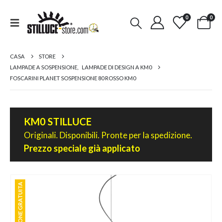
0
0
CASA
STORE
LAMPADE A SOSPENSIONE
,
LAMPADE DI DESIGN A KM0
FOSCARINI PLANET SOSPENSIONE 80 ROSSO KM0
KM0 STILLUCE
Originali. Disponibili. Pronte per la spedizione.
Prezzo speciale già applicato
SPEDIZIONE GRATUITA
SPEDIZIONE GRATUITA