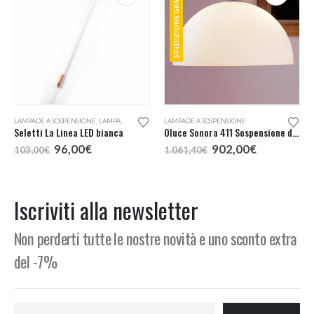
SPEDIZIONE GRATUITA
LAMPADE A SOSPENSIONE
,
LAMPADE DA PARETE
LAMPADE A SOSPENSIONE
Seletti La Linea LED bianca
Oluce Sonora 411 Sospensione d. 50
Il
Il
Il
Il
96,00
€
902,00
€
103,00
€
1.061,40
€
o
prezzo
prezzo
prezzo
prezzo
e
originale
attuale
originale
attuale
era:
è:
era:
è:
,00€.
103,00€.
96,00€.
1.061,40€.
902,00€.
Iscriviti alla newsletter
Non perderti tutte le nostre novità e uno sconto extra
del -7%