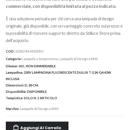
commerciale, con disponibilità limitata al pezzo indicato.
È una soluzione pensata per chi cerca una lampada di design
originale, già disponibile, con un vantaggio concreto sul prezzo e
la possibilità di ricevere supporto diretto da Stilluce Store prima
dell’acquisto.
COD:
22301743-KMZERO
Categorie:
Lampade a Sospensione
,
Lampade di Design a KM0
Dimmer:
NO, NON DIMMERABILE
Lampadina:
230V LAMPADINA FLUORESCENTE DULUX T G24-Q4 42W
INCLUSA
Dimensioni:
D. 80 CM.
Disponibilità:
DISPONIBILE
Tempistica:
SOLO N. 1 ARTICOLO
Marchio:
Lampade di Design a KM0
Aggiungi Al Carrello