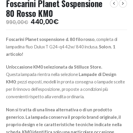
Foscarini Planet Sospensione
80 Rosso KM0
Il
Il
440,00
€
990,00
€
prezzo
prezzo
originale
attuale
Foscarini Planet sospensione d. 80 filo rosso
, completa di
era:
è:
990,00€.
440,00€.
lampadina fluo Dulux T G24-q4 42w/ 840 inclusa.
Solo n. 1
articolo!
Un’occasione KM0 selezionata da Stilluce Store.
Questa lampada rientra nella selezione
Lampade di Design
KM0
: pezzi esposti, modelli in pronta consegna o lampade scelte
per il rinnovo dell’esposizione, proposte a condizioni più
convenienti rispetto alla vendita ordinaria.
Non si tratta di una linea alternativa o di un prodotto
generico. La lampada conserva il proprio brand originale, il
proprio design e le caratteristiche tecniche indicate nella
scheda. KM0 identifica solo una particolare occasione