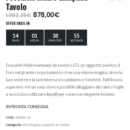
Tavolo
Il
Il
878,00
€
1.083,36
€
prezzo
prezzo
OFFER ENDS IN:
originale
attuale
era:
è:
14
01
38
55
1.083,36€.
878,00€.
DAYS
HOUR
MINUTES
SECONDS
Foscarini Madre lampada da tavolo LED, un oggetto poetico, il
foro nel grande corpo luminoso crea una visione magica, dove la
luce esterne e la luce interna si scambiano e fondono. Nell’incavo
superiore vi è un vaso dove è possibile alloggiare dei rami o foglie
a secco (non utilizzare liquidi) per creare un elegante insieme.
IN PRONTA CONSEGNA
COD:
301001-10
Categorie:
Idee Regalo
,
Lampade da Tavolo