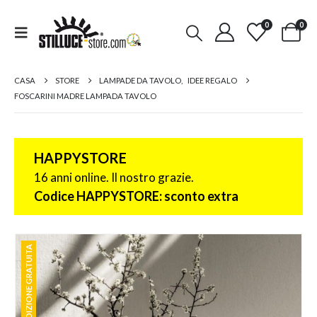
0
0
CASA
STORE
LAMPADE DA TAVOLO
,
IDEE REGALO
FOSCARINI MADRE LAMPADA TAVOLO
HAPPYSTORE
16 anni online. Il nostro grazie.
Codice HAPPYSTORE: sconto extra
SPEDIZIONE GRATUITA
SPEDIZIONE GRATUITA