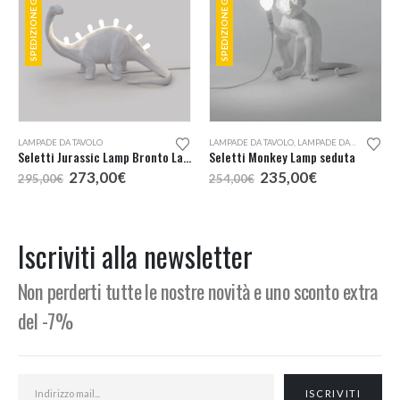
SPEDIZIONE GRATUITA
SPEDIZIONE GRATUITA
LAMPADE DA TAVOLO
LAMPADE DA TAVOLO
,
LAMPADE DA TERRA
Seletti Jurassic Lamp Bronto Lampada da Tavolo
Seletti Monkey Lamp seduta
Il
Il
Il
Il
273,00
€
235,00
€
295,00
€
254,00
€
prezzo
prezzo
prezzo
prezzo
originale
attuale
originale
attuale
era:
è:
era:
è:
295,00€.
273,00€.
254,00€.
235,00€.
Iscriviti alla newsletter
Non perderti tutte le nostre novità e uno sconto extra
del -7%