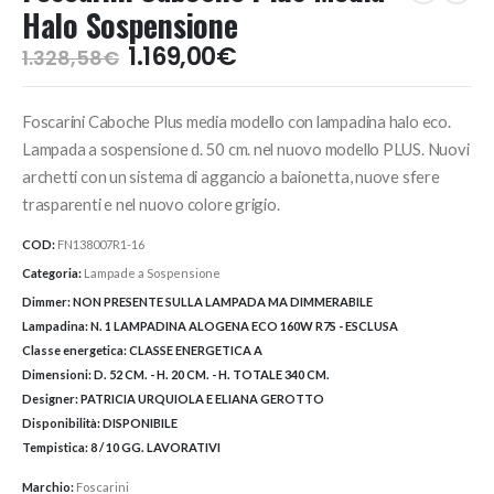
Halo Sospensione
Il
Il
1.169,00
€
1.328,58
€
prezzo
prezzo
originale
attuale
Foscarini Caboche Plus media modello con lampadina halo eco.
era:
è:
1.328,58€.
1.169,00€.
Lampada a sospensione d. 50 cm. nel nuovo modello PLUS. Nuovi
archetti con un sistema di aggancio a baionetta, nuove sfere
trasparenti e nel nuovo colore grigio.
COD:
FN138007R1-16
Categoria:
Lampade a Sospensione
Dimmer:
NON PRESENTE SULLA LAMPADA MA DIMMERABILE
Lampadina:
N. 1 LAMPADINA ALOGENA ECO 160W R7S - ESCLUSA
Classe energetica:
CLASSE ENERGETICA A
Dimensioni:
D. 52 CM. - H. 20 CM. - H. TOTALE 340 CM.
Designer:
PATRICIA URQUIOLA E ELIANA GEROTTO
Disponibilità:
DISPONIBILE
Tempistica:
8 / 10 GG. LAVORATIVI
Marchio:
Foscarini