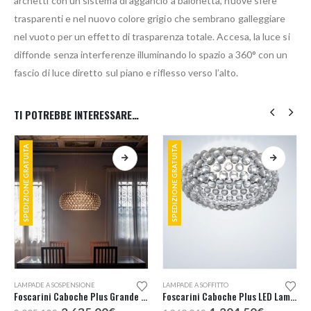
archetti con un sistema di aggancio a baionetta, nuove sfere
trasparenti e nel nuovo colore grigio che sembrano galleggiare
nel vuoto per un effetto di trasparenza totale. Accesa, la luce si
diffonde senza interferenze illuminando lo spazio a 360° con un
fascio di luce diretto sul piano e riflesso verso l’alto.
TI POTREBBE INTERESSARE…
SPEDIZIONE GRATUITA
SPEDIZIONE GRATUITA
Questo prodotto ha più varianti. Le opzioni possono essere scelte nella pagina del prodotto
Questo prodotto ha più varianti. Le opzioni possono essere scelte nella pagina del prodotto
LAMPADE A SOSPENSIONE
LAMPADE A SOFFITTO
Foscarini Caboche Plus Grande LED Sospensione
Foscarini Caboche Plus LED Lampada Soffitto