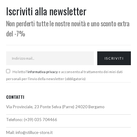
e
originale
attuale
Iscriviti alla newsletter
era:
è:
,00€.
103,00€.
96,00€.
Non perderti tutte le nostre novità e uno sconto extra
del -7%
Ho letto l'
informativa privacy
e acconsento al trattamento dei miei dati
personali per l’invio della newsletter (obbligatorio)
CONTATTI
Via Provinciale, 23 Ponte Selva (Parre) 24020 Bergamo
Telefono:
(+39) 035 704466
Mail:
info@stilluce-store.it