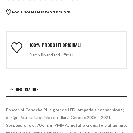
AGGIUNGI ALLA LISTA DEI DESIDERI
100% PRODOTTI ORIGINALI
Siamo Rivenditori Ufficiali
DESCRIZIONE
Foscarini Caboche Plus grande LED lampada a sospensione;
design Patricia Urquiola con Eliana Gerotto 2005 – 2021.
Sospensione d. 70 cm. in PMMA, metallo cromato e alluminio,
(modello halo) vetro soffiato. LED 28W 2700k 3850lm inclusi.
La