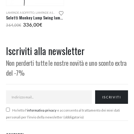
LAMPADE A SOFFITTO
,
LAMPADE A SOSPENSIONE
LAMPADE A SOSPENSIONE
,
LAMPADE DA ESTERNO
,
LAMPADE DA PARETE
Seletti Monkey Lamp Swing lampada a sospensione da esterno
Seletti La Linea LED bianca
Il
Il
Il
Il
336,00
€
96,00
€
364,00
€
103,00
€
prezzo
prezzo
prezzo
prezzo
originale
attuale
originale
attuale
era:
è:
era:
è:
364,00€.
336,00€.
103,00€.
96,00€.
Iscriviti alla newsletter
Non perderti tutte le nostre novità e uno sconto extra
del -7%
Ho letto l'
informativa privacy
e acconsento al trattamento dei miei dati
personali per l’invio della newsletter (obbligatorio)