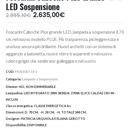
LED Sospensione
Il
Il
2.635,00
€
2.995,10
€
prezzo
prezzo
originale
attuale
Foscarini Caboche Plus grande LED, lampada a sospensione d.70
era:
è:
2.995,10€.
2.635,00€.
cm. nel nuovo modello PLUS. Più trasparenza, più leggerezza e
una luce ancora più brillante. Nuovi archetti con un sistema di
aggancio a baionetta, nuove sfere trasparenti e nel nuovo
colore grigio che sembrano galleggiare nel vuoto.
COD:
FN311017-16-1
Categoria:
Lampade a Sospensione
Dimmer:
NO, NON DIMMERABILE
Lampadina:
LED INTEGRATO 28W 3850LM. 2700K (LUCE CALDA) CRI>90 -
INCLUSI
Classe energetica:
CLASSE ENERGETICA A+
Dimensioni:
D. 70 CM. - H. 28 CM. - H. TOTALE 348 CM.
Designer:
PATRICIA URQUIOLA E ELIANA GEROTTO
Disponibilità:
DISPONIBILE