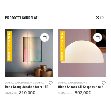
PRODOTTI CORRELATI
SPEDIZIONE GRATUITA
SPEDIZIONE GRATUITA
LAMPADE A SOSPENSIONE
,
LAMPADE DA TERRA
LAMPADE A SOSPENSIONE
Redo Group Acrobat terra LED
Oluce Sonora 411 Sospensione d. 50
Il
Il
Il
Il
310,00
€
902,00
€
364,78
€
1.061,40
€
prezzo
prezzo
prezzo
prezzo
:
originale
attuale
originale
attuale
era:
è:
era:
è:
€
364,78€.
310,00€.
1.061,40€.
902,00€.