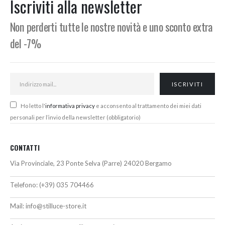
Iscriviti alla newsletter
€
Non perderti tutte le nostre novità e uno sconto extra
del -7%
Ho letto l'
informativa privacy
e acconsento al trattamento dei miei dati
personali per l’invio della newsletter (obbligatorio)
CONTATTI
Via Provinciale, 23 Ponte Selva (Parre) 24020 Bergamo
Telefono:
(+39) 035 704466
Mail:
info@stilluce-store.it