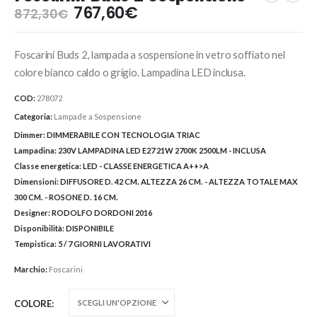
Il
Il
767,60
€
872,30
€
prezzo
prezzo
originale
attuale
Foscarini Buds 2, lampada a sospensione in vetro soffiato nel
era:
è:
872,30€.
767,60€.
colore bianco caldo o grigio. Lampadina LED inclusa.
COD:
278072
Categoria:
Lampade a Sospensione
Dimmer:
DIMMERABILE CON TECNOLOGIA TRIAC
Lampadina:
230V LAMPADINA LED E27 21W 2700K 2500LM - INCLUSA
Classe energetica:
LED - CLASSE ENERGETICA A++>A
Dimensioni:
DIFFUSORE D. 42 CM. ALTEZZA 26 CM. - ALTEZZA TOTALE MAX
300 CM. - ROSONE D. 16 CM.
Designer:
RODOLFO DORDONI 2016
Disponibilità:
DISPONIBILE
Tempistica:
5 / 7 GIORNI LAVORATIVI
Marchio:
Foscarini
COLORE