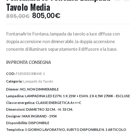
Tavolo Media
Il
Il
805,00
€
895,00
€
prezzo
prezzo
originale
attuale
FontanaArte Fontana, lampada da tavolo a luce diffusa con
era:
è:
895,00€.
805,00€.
doppia accensione non dimmerabile, la doppia accensione
consente di illuminare separatamente il diffusore e la base.
IN PRONTA CONSEGNA
COD:
F185305100BINE-1
Categoria:
Lampade da Tavolo
Dimmer:
NO, NON DIMMERABILE
Lampadina:
LAMPADINA LED E27 N. 1 X 21W + E14 N. 2 X 4,5W 2700K - ESCLUSE
Classe energetica:
CLASSE ENERGETICA A++>C
Dimensioni:
DIAMETRO 32 CM. - H. 53 CM.
Designer:
MAX INGRAND - 1954
Disponibilità:
DISPONIBILE
Tempistica:
1 GIORNO LAVORATIVO, SUBITO DISPONIBILE N. 1 ARTICOLO