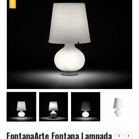
FontanaArte Fontana Lampada