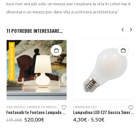
luce non era più solo un mezzo per respirare la vita in colori ma è
diventato un mezzo per dare vita a un’intera architettura.“
TI POTREBBE INTERESSARE…
SPEDIZIONE GRATUITA
Questo prodotto ha più varianti. Le opzioni possono essere scelte nella pagina del prodotto
IDEE REGALO
,
LAMPADE DA TAVOLO
LAMPADINE LED
FontanaArte Fontana Lampada Tavolo Piccola
Lampadina LED E27 Goccia Smerigliata
Il
Il
Fascia
520,00
€
4,30
€
-
5,50
€
595,00
€
o
prezzo
prezzo
di
e
originale
attuale
prezzo:
era:
è:
da
,00€.
595,00€.
520,00€.
4,30€