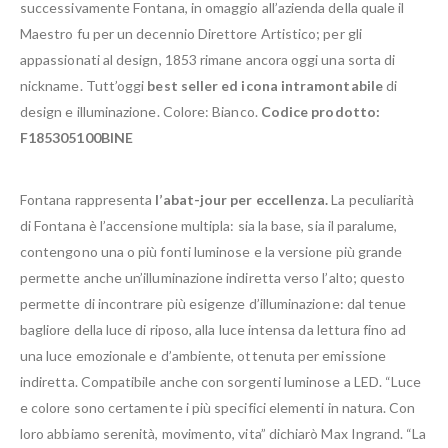
successivamente Fontana, in omaggio all’azienda della quale il
Maestro fu per un decennio Direttore Artistico; per gli
appassionati al design, 1853 rimane ancora oggi una sorta di
nickname. Tutt’oggi
best seller ed icona intramontabile
di
design e illuminazione. Colore: Bianco.
Codice prodotto:
F185305100BINE
Fontana rappresenta
l’abat-jour per eccellenza.
La peculiarità
di Fontana è l’accensione multipla: sia la base, sia il paralume,
contengono una o più fonti luminose e la versione più grande
permette anche un’illuminazione indiretta verso l’alto; questo
permette di incontrare più esigenze d’illuminazione: dal tenue
bagliore della luce di riposo, alla luce intensa da lettura fino ad
una luce emozionale e d’ambiente, ottenuta per emissione
indiretta. Compatibile anche con sorgenti luminose a LED. “Luce
e colore sono certamente i più specifici elementi in natura. Con
loro abbiamo serenità, movimento, vita” dichiarò Max Ingrand. “La