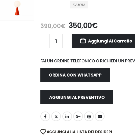
SVUOTA
Il
Il
350,00
€
390,00
€
prezzo
prezzo
originale
attuale
Aggiungi Al Carrello
era:
è:
390,00€.
350,00€.
FAI UN ORDINE TELEFONICO O RICHIEDI UN PRE
ORDINA CON WHATSAPP
AGGIUNGI AL PREVENTIVO
AGGIUNGI ALLA LISTA DEI DESIDERI