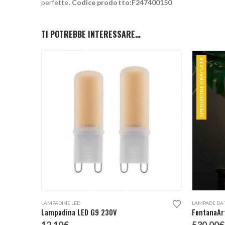
perfette.
Codice prodotto:F247400150
TI POTREBBE INTERESSARE…
SPEDIZIONE GRATUITA
Questo prodotto ha più varianti. Le opzioni possono essere scelte nella pagina del prodotto
Questo prodotto ha più varianti. Le opzioni possono essere scelte nella pagina del prodotto
LAMPADINE LED
LAMPADE DA 
Lampadina LED G9 230V
FontanaArt
12,10
€
530,00
€