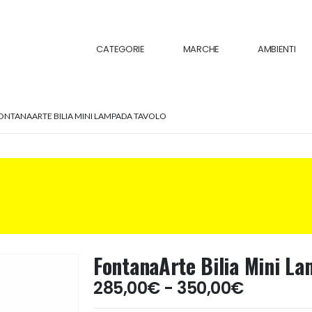
CATEGORIE
MARCHE
AMBIENTI
ONTANAARTE BILIA MINI LAMPADA TAVOLO
FontanaArte Bilia Mini La
Fascia
285,00
€
-
350,00
€
di