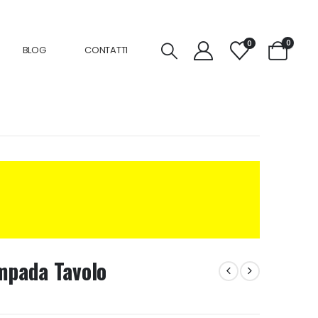
0
0
BLOG
CONTATTI
mpada Tavolo