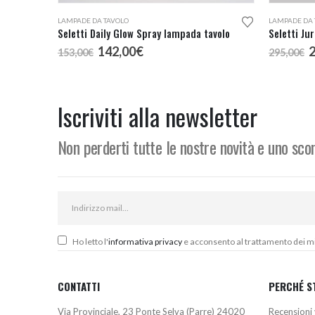
LAMPADE DA TAVOLO
LAMPADE DA 
Seletti Daily Glow Spray lampada tavolo
Il
Il
I
142,00
€
153,00
€
295,00
€
prezzo
prezzo
p
originale
attuale
o
era:
è:
e
153,00€.
142,00€.
2
Iscriviti alla newsletter
Non perderti tutte le nostre novità e uno sc
Ho letto l'
informativa privacy
e acconsento al trattamento dei miei
CONTATTI
PERCHÉ S
Via Provinciale, 23 Ponte Selva (Parre) 24020
Recensioni 