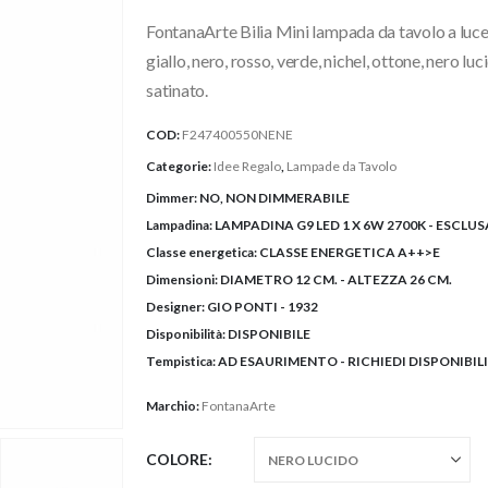
prezzo:
FontanaArte Bilia Mini lampada da tavolo a luce 
da
285,00€
giallo, nero, rosso, verde, nichel, ottone, nero lu
a
satinato.
350,00€
COD:
F247400550NENE
Categorie:
Idee Regalo
,
Lampade da Tavolo
Dimmer:
NO, NON DIMMERABILE
Lampadina:
LAMPADINA G9 LED 1 X 6W 2700K - ESCLUS
Classe energetica:
CLASSE ENERGETICA A++>E
Dimensioni:
DIAMETRO 12 CM. - ALTEZZA 26 CM.
Designer:
GIO PONTI - 1932
Disponibilità:
DISPONIBILE
Tempistica:
AD ESAURIMENTO - RICHIEDI DISPONIBILI
Marchio:
FontanaArte
COLORE