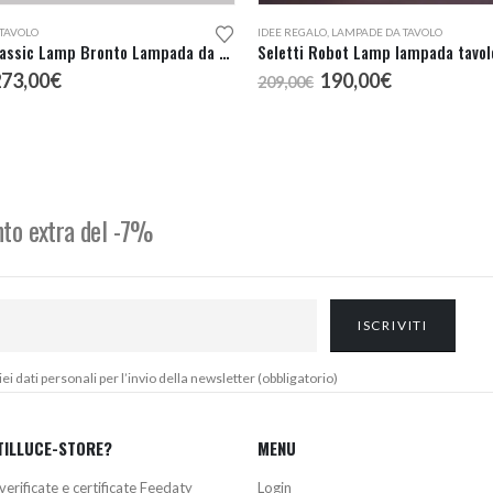
TAVOLO
IDEE REGALO
,
LAMPADE DA TAVOLO
Seletti Jurassic Lamp Bronto Lampada da Tavolo
Seletti Robot Lamp lampada tavol
l
Il
Il
Il
273,00
€
190,00
€
209,00
€
rezzo
prezzo
prezzo
prezzo
riginale
attuale
originale
attuale
ra:
è:
era:
è:
95,00€.
273,00€.
209,00€.
190,00€.
onto extra del -7%
 dati personali per l’invio della newsletter (obbligatorio)
TILLUCE-STORE?
MENU
verificate e certificate Feedaty
Login