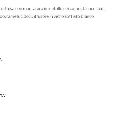
diffusa con montatura in metallo nei colori: bianco, blu,
cido, rame lucido. Diffusore in vetro soffiato bianco
A
TA'