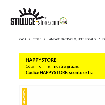
CASA
STORE
LAMPADE DA TAVOLO
,
IDEE REGALO
F
HAPPYSTORE
16 anni online. Il nostro grazie.
Codice HAPPYSTORE: sconto extra