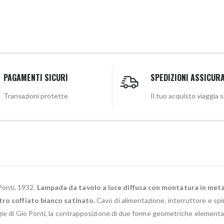
PAGAMENTI SICURI
SPEDIZIONI ASSICUR
Transazioni protette
Il tuo acquisto viaggia 
onti, 1932.
Lampada da tavolo a luce diffusa con montatura in metallo
etro soffiato bianco satinato
. Cavo di alimentazione, interruttore e sp
gie di Gio Ponti, la contrapposizione di due forme geometriche elementar