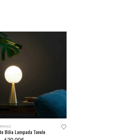
TAVOLO
e Bilia Lampada Tavolo
Fascia
-
630,00
€