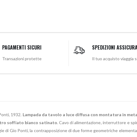
PAGAMENTI SICURI
SPEDIZIONI ASSICUR
Transazioni protette
Il tuo acquisto viaggia 
onti, 1932.
Lampada da tavolo a luce diffusa con montatura in metallo
etro soffiato bianco satinato
. Cavo di alimentazione, interruttore e sp
gie di Gio Ponti, la contrapposizione di due forme geometriche elementar