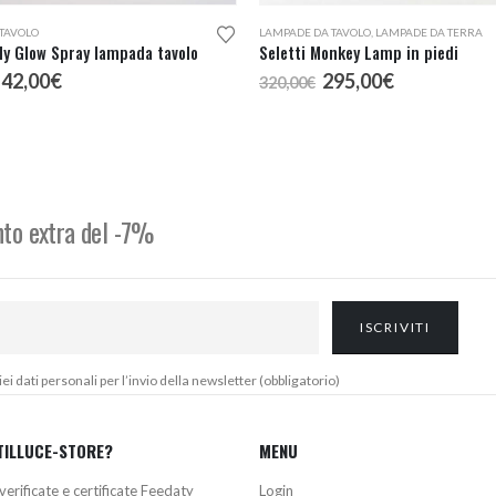
TAVOLO
LAMPADE DA TAVOLO
,
LAMPADE DA TERRA
ily Glow Spray lampada tavolo
Seletti Monkey Lamp in piedi
l
Il
Il
Il
142,00
€
295,00
€
320,00
€
rezzo
prezzo
prezzo
prezzo
riginale
attuale
originale
attuale
ra:
è:
era:
è:
53,00€.
142,00€.
320,00€.
295,00€.
onto extra del -7%
 dati personali per l’invio della newsletter (obbligatorio)
TILLUCE-STORE?
MENU
verificate e certificate Feedaty
Login