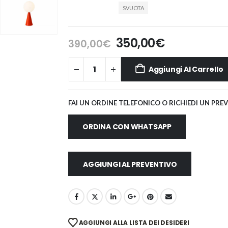
SVUOTA
Il
Il
350,00
€
390,00
€
prezzo
prezzo
originale
attuale
Aggiungi Al Carrello
era:
è:
390,00€.
350,00€.
FAI UN ORDINE TELEFONICO O RICHIEDI UN PRE
ORDINA CON WHATSAPP
AGGIUNGI AL PREVENTIVO
AGGIUNGI ALLA LISTA DEI DESIDERI