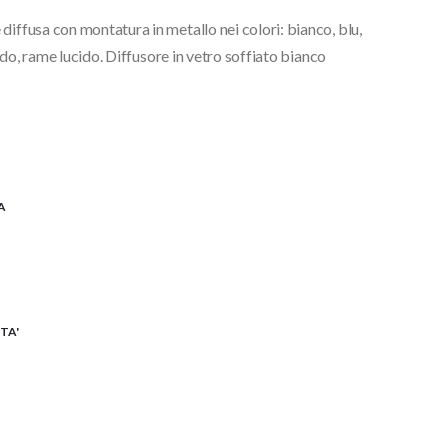
diffusa con montatura in metallo nei colori: bianco, blu,
cido, rame lucido. Diffusore in vetro soffiato bianco
A
TA'