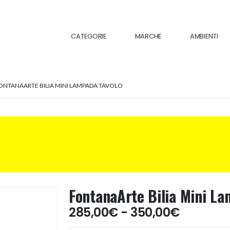
CATEGORIE
MARCHE
AMBIENTI
ONTANAARTE BILIA MINI LAMPADA TAVOLO
FontanaArte Bilia Mini La
Fascia
285,00
€
-
350,00
€
di