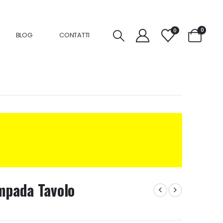
0
0
BLOG
CONTATTI
mpada Tavolo