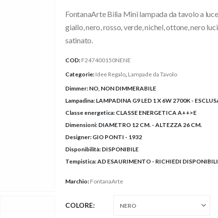
prezzo:
FontanaArte Bilia Mini lampada da tavolo a luce 
da
285,00€
giallo, nero, rosso, verde, nichel, ottone, nero lu
a
satinato.
350,00€
COD:
F247400150NENE
Categorie:
Idee Regalo
,
Lampade da Tavolo
Dimmer:
NO, NON DIMMERABILE
Lampadina:
LAMPADINA G9 LED 1 X 6W 2700K - ESCLUS
Classe energetica:
CLASSE ENERGETICA A++>E
Dimensioni:
DIAMETRO 12 CM. - ALTEZZA 26 CM.
Designer:
GIO PONTI - 1932
Disponibilità:
DISPONIBILE
Tempistica:
AD ESAURIMENTO - RICHIEDI DISPONIBILI
Marchio:
FontanaArte
COLORE