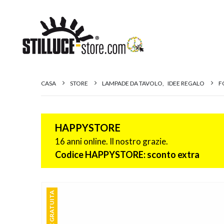
CASA
STORE
LAMPADE DA TAVOLO
,
IDEE REGALO
F
HAPPYSTORE
16 anni online. Il nostro grazie.
Codice HAPPYSTORE: sconto extra