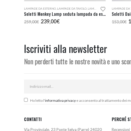
LAMPADE DA ESTERNO
,
LAMPADE DA TAVOLO
,
LAMPADE DA TERRA
LAMPADE DA 
Seletti Monkey Lamp seduta lampada da esterno
Seletti Da
Il
Il
I
239,00
€
259,00
€
153,00
€
prezzo
prezzo
p
originale
attuale
o
era:
è:
e
259,00€.
239,00€.
1
Iscriviti alla newsletter
Non perderti tutte le nostre novità e uno sc
Ho letto l'
informativa privacy
e acconsento al trattamento dei miei
CONTATTI
PERCHÉ S
Via Provinciale, 23 Ponte Selva (Parre) 24020
Recensioni 