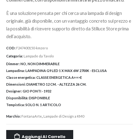
È una soluzione pensata per chi cerca una lampada di design
originale, già disponibile, con un vantaggio concreto sul prezzo e
la possibilità di ricevere supporto diretto da Stilluce Store prima
dell’acquisto.
COD:
F247400150-kmzero
Categoria:
Lampade da Tavolo
Dimmer:
NO, NON DIMMERABILE
Lampadina:
LAMPADINA G9 LED 1 X MAX 6W 2700K - ESCLUSA
Classe energetica:
CLASSE ENERGETICA A++>E
Dimensioni:
DIAMETRO 12 CM. - ALTEZZA 26 CM.
Designer:
GIO PONTI - 1932
Disponibilità:
DISPONIBILE
Tempistica:
SOLO N. 1 ARTICOLO
Marchio:
FontanaArte
,
Lampade di Design a KM0
Aggiungi Al Carrello