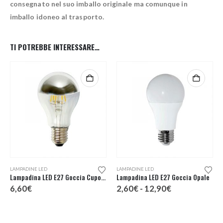
consegnato nel suo imballo originale ma comunque in
imballo idoneo al trasporto.
TI POTREBBE INTERESSARE…
Questo prodotto ha più varianti. Le opzioni possono essere scelte nella pagina del prodotto
LAMPADINE LED
LAMPADINE LED
Lampadina LED E27 Goccia Cupola Argentata
Lampadina LED E27 Goccia Opale
Fascia
6,60
€
2,60
€
-
12,90
€
di
prezzo:
da
2,60€