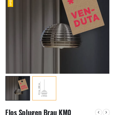
Flos Splugen Brau KM0