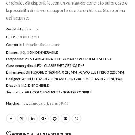
originale, già disponibile, con un vantaggio concreto sul prezzo e
la possibilità di ricevere supporto diretto da Stilluce Store prima
dell’acquisto.
Availability:
Esaurito
COD:
F6500000-KM0
Categoria:
Lampade a Sospensione
Dimmer:
NO, NON DIMMERABILE
Lampadina:
230V LAMPADINA LED E27 MAX 11W 1060LM - ESCLUSA
Classe energetica:
LED - CLASSE ENERGETICA D>F
Dimensioni:
DIFFUSORE Ø 360 MM. X 210 MM. - CAVO ELETTRICO 2200 MM.
Designer:
ACHILLE CASTIGLIONI AND PIER GIACOMO CASTIGLIONI, 1961
Disponibilità:
DISPONIBILE
Tempistica:
ARTICOLO ESAURITO - NON DISPONIBILE
Marchio:
Flos
,
Lampade di Design a KM0
AGGIUNGI ALLA LISTA DEI DESIDERI