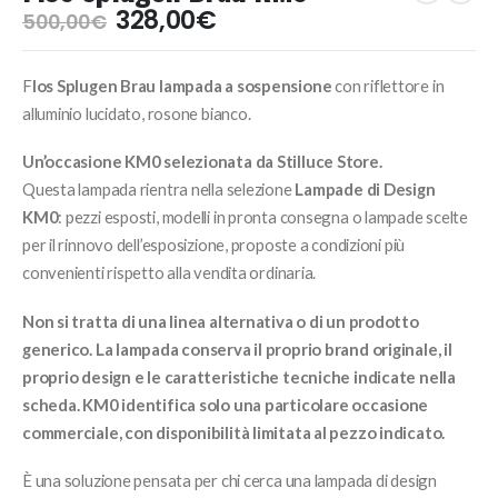
Il
Il
328,00
€
500,00
€
prezzo
prezzo
originale
attuale
F
los Splugen Brau lampada a sospensione
con riflettore in
era:
è:
500,00€.
328,00€.
alluminio lucidato, rosone bianco.
Un’occasione KM0 selezionata da Stilluce Store.
Questa lampada rientra nella selezione
Lampade di Design
KM0
: pezzi esposti, modelli in pronta consegna o lampade scelte
per il rinnovo dell’esposizione, proposte a condizioni più
convenienti rispetto alla vendita ordinaria.
Non si tratta di una linea alternativa o di un prodotto
generico. La lampada conserva il proprio brand originale, il
proprio design e le caratteristiche tecniche indicate nella
scheda. KM0 identifica solo una particolare occasione
commerciale, con disponibilità limitata al pezzo indicato.
È una soluzione pensata per chi cerca una lampada di design