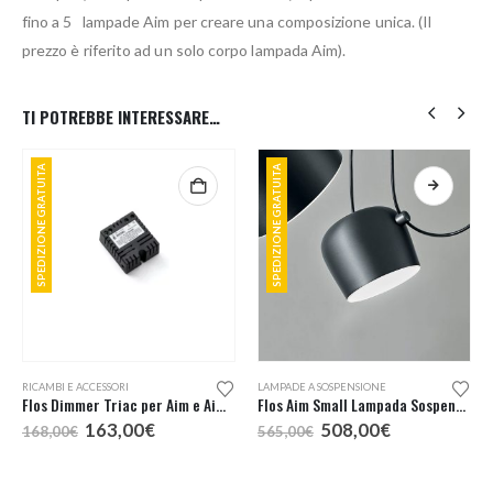
fino a 5 lampade Aim per creare una composizione unica. (Il
prezzo è riferito ad un solo corpo lampada Aim).
TI POTREBBE INTERESSARE…
SPEDIZIONE GRATUITA
SPEDIZIONE GRATUITA
Questo prodotto ha più varianti. Le opzioni possono essere scelte nella pagina del prodotto
RICAMBI E ACCESSORI
LAMPADE A SOSPENSIONE
Flos Dimmer Triac per Aim e Aim Small cod. RF22227
Flos Aim Small Lampada Sospensione
Il
Il
Il
Il
163,00
€
508,00
€
168,00
€
565,00
€
prezzo
prezzo
prezzo
prezzo
originale
attuale
originale
attuale
era:
è:
era:
è: