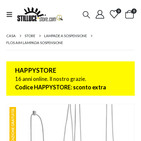
0
0
CASA
STORE
LAMPADE A SOSPENSIONE
FLOS AIM LAMPADA SOSPENSIONE
HAPPYSTORE
16 anni online. Il nostro grazie.
Codice HAPPYSTORE: sconto extra
SPEDIZIONE GRATUITA
SPEDIZIONE GRATUITA