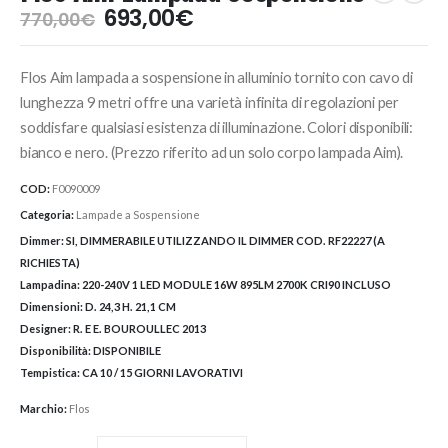
Il
Il
693,00
€
770,00
€
prezzo
prezzo
originale
attuale
Flos Aim lampada a sospensione in alluminio tornito con cavo di
era:
è:
770,00€.
693,00€.
lunghezza 9 metri offre una varietà infinita di regolazioni per
soddisfare qualsiasi esistenza di illuminazione. Colori disponibili:
bianco e nero. (Prezzo riferito ad un solo corpo lampada Aim).
COD:
F0090009
Categoria:
Lampade a Sospensione
Dimmer:
SI, DIMMERABILE UTILIZZANDO IL DIMMER COD. RF22227 (A
RICHIESTA)
Lampadina:
220-240V 1 LED MODULE 16W 895LM 2700K CRI90 INCLUSO
Dimensioni:
D. 24,3 H. 21,1 CM
Designer:
R. E E. BOUROULLEC 2013
Disponibilità:
DISPONIBILE
Tempistica:
CA 10 / 15 GIORNI LAVORATIVI
Marchio:
Flos