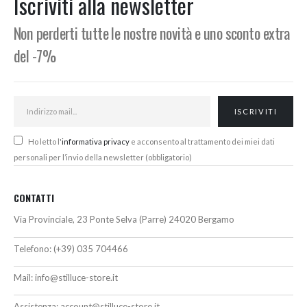
Iscriviti alla newsletter
44,00€
Non perderti tutte le nostre novità e uno sconto extra
del -7%
Ho letto l'
informativa privacy
e acconsento al trattamento dei miei dati
personali per l’invio della newsletter (obbligatorio)
CONTATTI
Via Provinciale, 23 Ponte Selva (Parre) 24020 Bergamo
Telefono:
(+39) 035 704466
Mail:
info@stilluce-store.it
Assistenza:
account@stilluce-store.it