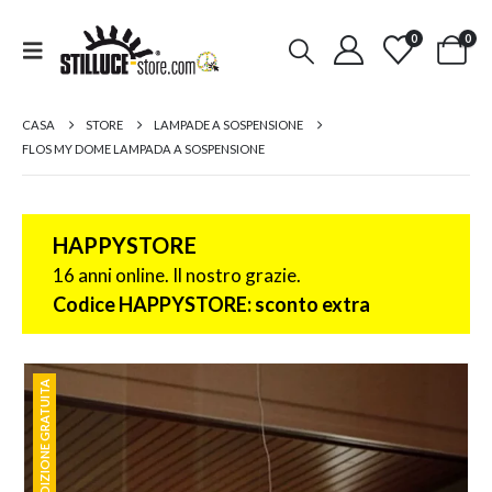
0
0
CASA
STORE
LAMPADE A SOSPENSIONE
FLOS MY DOME LAMPADA A SOSPENSIONE
HAPPYSTORE
16 anni online. Il nostro grazie.
Codice HAPPYSTORE: sconto extra
SPEDIZIONE GRATUITA
SPEDIZIONE GRATUITA