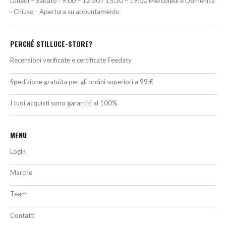
Lunedì – Sabato · 9:00 – 12:30 / 15:30 – 19:00 Mercoledì e Domenica
· Chiuso - Apertura su appuntamento
PERCHÉ STILLUCE-STORE?
Recensioni verificate e certificate Feedaty
Spedizione gratuita per gli ordini superiori a 99 €
I tuoi acquisti sono garantiti al 100%
MENU
Login
Marche
Team
Contatti