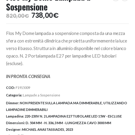
Sospensione
Il
Il
738,00
€
820,00
€
prezzo
prezzo
originale
attuale
Flos My Dome lampada a sospensione composta da una mezza
era:
è:
820,00€.
738,00€.
sfera con estremità cilindrica che proietta uniformemente la luce
verso il basso. Struttura in alluminio disponibile nel colore bianco
opaco. N. 2 Portalampada E27 per lampadine LED tubolari
(escluse).
IN PRONTA CONSEGNA
COD:
F1915009
Categoria:
Lampade a Sospensione
Dimmer:
NON PRESENTE SULLA LAMPADA MA DIMMERABILE, UTILIZZANDO
LAMPADINE DIMMERABILI
Lampadina:
220-230V N. 2 LAMPADINA E27 TUBOLARE LED 15W - ESCLUSE
Dimensioni:
D. 504 MM - H. 336,3 MM - LUNGHEZZA CAVO 3000 MM
Designer:
MICHAEL ANASTASSIADES, 2023