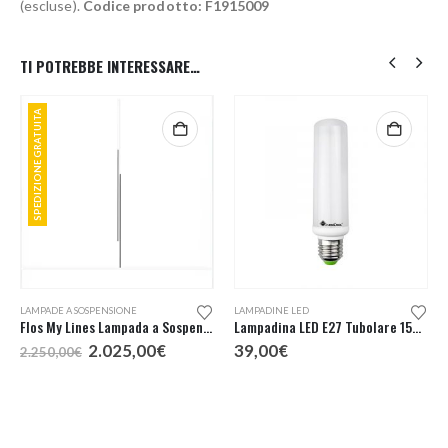
(escluse).
Codice prodotto: F1915009
TI POTREBBE INTERESSARE…
SPEDIZIONE GRATUITA
LAMPADE A SOSPENSIONE
LAMPADINE LED
Flos My Lines Lampada a Sospensione
Lampadina LED E27 Tubolare 15W Dimmerabile
Il
Il
2.025,00
€
39,00
€
2.250,00
€
o
prezzo
prezzo
e
originale
attuale
era:
è:
,00€.
2.250,00€.
2.025,00€.