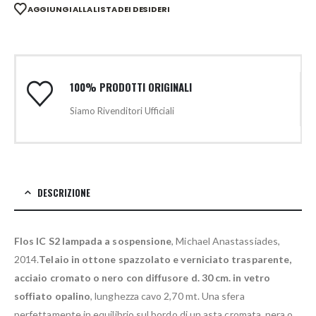
AGGIUNGI ALLA LISTA DEI DESIDERI
100% PRODOTTI ORIGINALI
Siamo Rivenditori Ufficiali
DESCRIZIONE
Flos IC S2 lampada a sospensione
, Michael Anastassiades,
2014.
Telaio in ottone spazzolato e verniciato trasparente,
acciaio cromato o nero con diffusore d. 30 cm. in vetro
soffiato opalino
, lunghezza cavo 2,70 mt. Una sfera
perfettamente in equilibrio sul bordo di un asta cromata, nera o