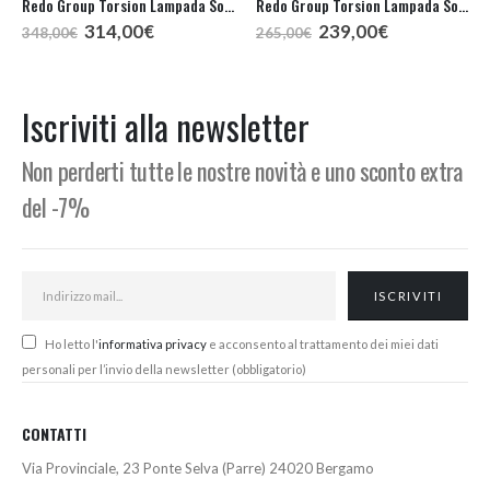
Redo Group Torsion Lampada Sospensione LED 74
Redo Group Torsion Lampada Sospensione LED 55
Il
Il
Il
Il
314,00
€
239,00
€
348,00
€
265,00
€
prezzo
prezzo
prezzo
prezzo
originale
attuale
originale
attuale
era:
è:
era:
è:
348,00€.
314,00€.
265,00€.
239,00€.
Iscriviti alla newsletter
Non perderti tutte le nostre novità e uno sconto extra
del -7%
Ho letto l'
informativa privacy
e acconsento al trattamento dei miei dati
personali per l’invio della newsletter (obbligatorio)
CONTATTI
Via Provinciale, 23 Ponte Selva (Parre) 24020 Bergamo