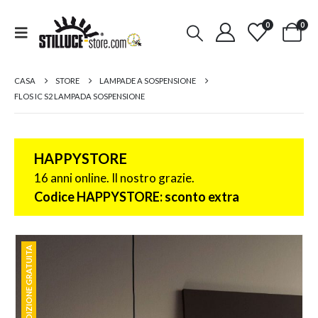
0
0
CASA
STORE
LAMPADE A SOSPENSIONE
FLOS IC S2 LAMPADA SOSPENSIONE
HAPPYSTORE
16 anni online. Il nostro grazie.
Codice HAPPYSTORE: sconto extra
SPEDIZIONE GRATUITA
SPEDIZIONE GRATUITA