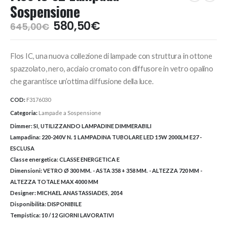
Sospensione
Il
Il
580,50
€
645,00
€
prezzo
prezzo
originale
attuale
Flos IC, una nuova collezione di lampade con struttura in ottone
era:
è:
645,00€.
580,50€.
spazzolato, nero, acciaio cromato con diffusore in vetro opalino
che garantisce un’ottima diffusione della luce.
COD:
F3176030
Categoria:
Lampade a Sospensione
Dimmer:
SI, UTILIZZANDO LAMPADINE DIMMERABILI
Lampadina:
220-240V N. 1 LAMPADINA TUBOLARE LED 15W 2000LM E27 -
ESCLUSA
Classe energetica:
CLASSE ENERGETICA E
Dimensioni:
VETRO Ø 300 MM. - ASTA 358 + 358 MM. - ALTEZZA 720 MM -
ALTEZZA TOTALE MAX 4000 MM
Designer:
MICHAEL ANASTASSIADES, 2014
Disponibilità:
DISPONIBILE
Tempistica:
10 / 12 GIORNI LAVORATIVI