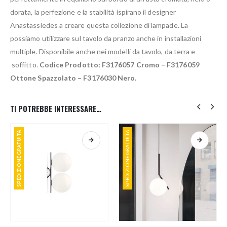
dorata, la perfezione e la stabilità ispirano il designer
Anastassiedes a creare questa collezione di lampade. La
possiamo utilizzare sul tavolo da pranzo anche in installazioni
multiple. Disponibile anche nei modelli da tavolo, da terra e
soffitto.
Codice Prodotto: F3176057 Cromo – F3176059
Ottone Spazzolato – F3176030 Nero.
TI POTREBBE INTERESSARE…
SPEDIZIONE GRATUITA
SPEDIZIONE GRATUITA
Questo prodotto ha più varianti. Le opzioni possono essere scelte nella pagina del prodotto
Questo prodotto ha più varianti. Le opzioni possono essere scelte nella pagina del prodotto