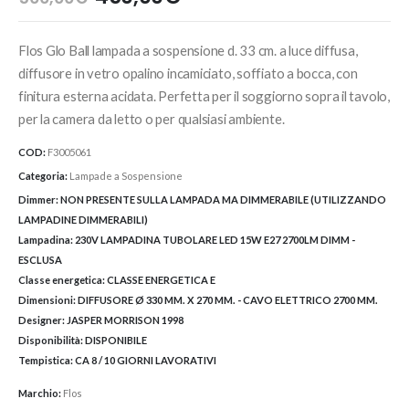
prezzo
prezzo
originale
attuale
Flos Glo Ball lampada a sospensione d. 33 cm. a luce diffusa,
era:
è:
500,00€.
450,00€.
diffusore in vetro opalino incamiciato, soffiato a bocca, con
finitura esterna acidata. Perfetta per il soggiorno sopra il tavolo,
per la camera da letto o per qualsiasi ambiente.
COD:
F3005061
Categoria:
Lampade a Sospensione
Dimmer:
NON PRESENTE SULLA LAMPADA MA DIMMERABILE (UTILIZZANDO
LAMPADINE DIMMERABILI)
Lampadina:
230V LAMPADINA TUBOLARE LED 15W E27 2700LM DIMM -
ESCLUSA
Classe energetica:
CLASSE ENERGETICA E
Dimensioni:
DIFFUSORE Ø 330 MM. X 270 MM. - CAVO ELETTRICO 2700 MM.
Designer:
JASPER MORRISON 1998
Disponibilità:
DISPONIBILE
Tempistica:
CA 8 / 10 GIORNI LAVORATIVI
Marchio:
Flos