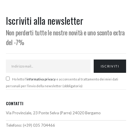
prezzo:
originale
attuale
da
era:
è:
385,00€
666,00€.
619,00€.
Iscriviti alla newsletter
a
421,00€
Non perderti tutte le nostre novità e uno sconto extra
del -7%
Ho letto l'
informativa privacy
e acconsento al trattamento dei miei dati
personali per l’invio della newsletter (obbligatorio)
CONTATTI
Via Provinciale, 23 Ponte Selva (Parre) 24020 Bergamo
Telefono:
(+39) 035 704466