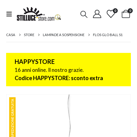
0
0
CASA
STORE
LAMPADE A SOSPENSIONE
FLOS GLO BALL S1
HAPPYSTORE
16 anni online. Il nostro grazie.
Codice HAPPYSTORE: sconto extra
SPEDIZIONE GRATUITA
SPEDIZIONE GRATUITA