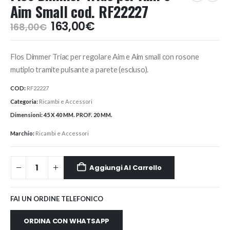
Aim Small cod. RF22227
Il
Il
163,00
€
168,00
€
prezzo
prezzo
originale
attuale
Flos Dimmer Triac per regolare Aim e Aim small con rosone
era:
è:
168,00€.
163,00€.
mutiplo tramite pulsante a parete (escluso).
COD:
RF22227
Categoria:
Ricambi e Accessori
Dimensioni:
45 X 40 MM. PROF. 20 MM.
Marchio:
Ricambi e Accessori
Aggiungi Al Carrello
FAI UN ORDINE TELEFONICO
ORDINA CON WHATSAPP