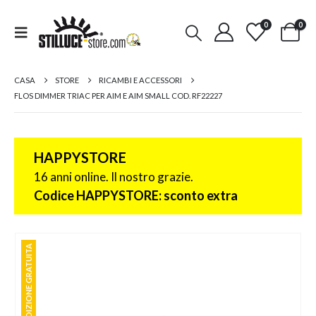
0
0
CASA
STORE
RICAMBI E ACCESSORI
FLOS DIMMER TRIAC PER AIM E AIM SMALL COD. RF22227
HAPPYSTORE
16 anni online. Il nostro grazie.
Codice HAPPYSTORE: sconto extra
SPEDIZIONE GRATUITA
SPEDIZIONE GRATUITA