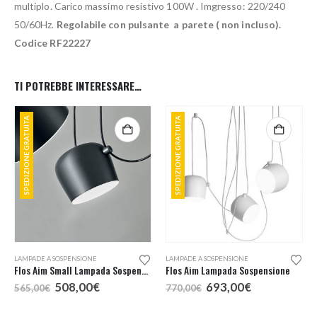
multiplo. Carico massimo resistivo 100W . Imgresso: 220/240
50/60Hz.
Regolabile con pulsante a parete ( non incluso).
Codice RF22227
TI POTREBBE INTERESSARE…
SPEDIZIONE GRATUITA
SPEDIZIONE GRATUITA
Questo prodotto ha più varianti. Le opzioni possono essere scelte nella pagina del prodotto
Questo prodotto ha più varianti. Le opzioni possono essere scelte nella pagina del prodotto
LAMPADE A SOSPENSIONE
LAMPADE A SOSPENSIONE
Flos Aim Small Lampada Sospensione
Flos Aim Lampada Sospensione
Il
Il
Il
Il
508,00
€
693,00
€
565,00
€
770,00
€
prezzo
prezzo
prezzo
prezzo
originale
attuale
originale
attuale