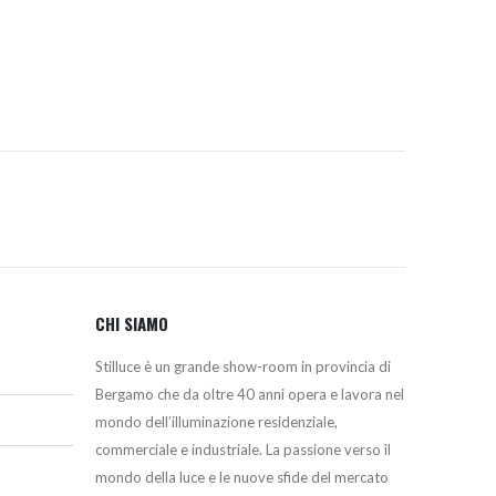
da
555,00€
a
610,00€
CHI SIAMO
Stilluce è un grande show-room in provincia di
Bergamo che da oltre 40 anni opera e lavora nel
mondo dell’illuminazione residenziale,
commerciale e industriale. La passione verso il
mondo della luce e le nuove sfide del mercato