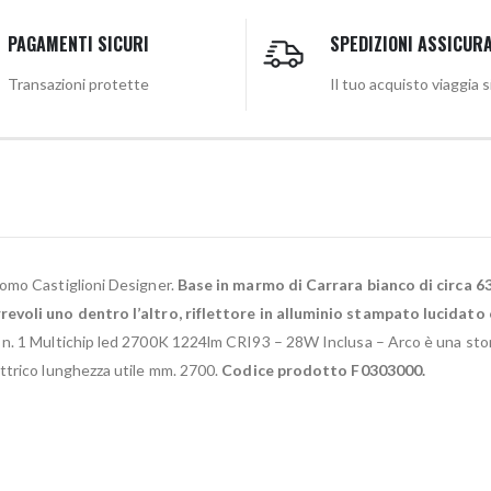
PAGAMENTI SICURI
SPEDIZIONI ASSICUR
Transazioni protette
Il tuo acquisto viaggia 
acomo Castiglioni Designer.
Base in marmo di Carrara bianco di circa 63
revoli uno dentro l’altro, riflettore in alluminio stampato lucidato
 n. 1 Multichip led 2700K 1224lm CRI93 – 28W Inclusa – Arco è una stor
ttrico lunghezza utile mm. 2700.
Codice prodotto F0303000.