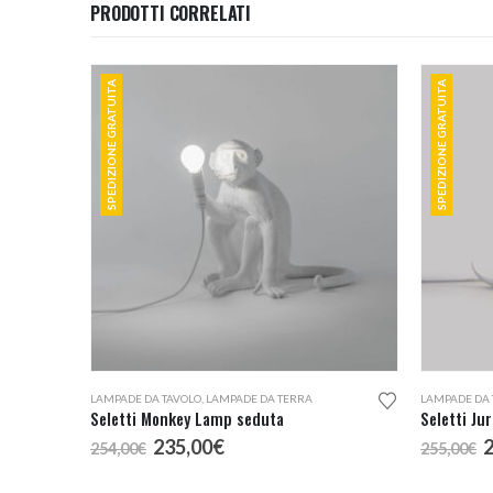
PRODOTTI CORRELATI
SPEDIZIONE GRATUITA
SPEDIZIONE GRATUITA
LAMPADE DA TAVOLO
,
LAMPADE DA TERRA
LAMPADE DA
Seletti Monkey Lamp seduta
Il
Il
I
235,00
€
254,00
€
255,00
€
prezzo
prezzo
p
originale
attuale
o