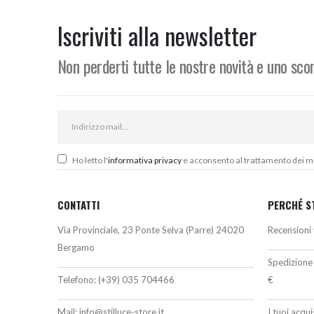
era:
è:
e
254,00€.
235,00€.
2
Iscriviti alla newsletter
Non perderti tutte le nostre novità e uno sc
Ho letto l'
informativa privacy
e acconsento al trattamento dei miei
CONTATTI
PERCHÉ S
Via Provinciale, 23 Ponte Selva (Parre) 24020
Recensioni 
Bergamo
Spedizione 
Telefono:
(+39) 035 704466
€
Mail:
info@stilluce-store.it
I tuoi acqu