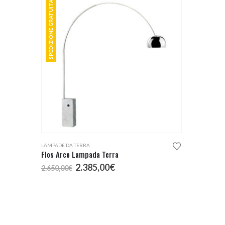
SPEDIZIONE GRATUITA
LAMPADE DA TERRA
Flos Arco Lampada Terra
Il
Il
2.385,00
€
2.650,00
€
prezzo
prezzo
originale
attuale
era:
è:
2.650,00€.
2.385,00€.