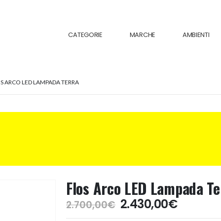
CATEGORIE
MARCHE
AMBIENTI
S ARCO LED LAMPADA TERRA
Flos Arco LED Lampada Te
Il
Il
2.430,00
€
2.700,00
€
prezzo
prezzo