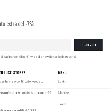
ra:
è:
era:
è:
55,00€.
236,00€.
1.050,00€.
945,00€.
onto extra del -7%
 dati personali per l’invio della newsletter (obbligatorio)
TILLUCE-STORE?
MENU
verificate e certificate Feedaty
Login
gratuita per gli ordini superiori a 99
Marche
Team
isti sono garantiti al 100%