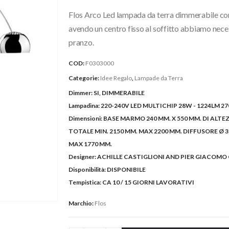
originale
attuale
Flos Arco Led lampada da terra dimmerabile con
era:
è:
2.700,00€.
2.430,0
avendo un centro fisso al soffitto abbiamo necess
pranzo.
COD:
F0303000
Categorie:
Idee Regalo
,
Lampade da Terra
Dimmer:
SI, DIMMERABILE
Lampadina:
220-240V LED MULTICHIP 28W - 1224LM 270
Dimensioni:
BASE MARMO 240 MM. X 550 MM. DI ALT
TOTALE MIN. 2150 MM. MAX 2200 MM. DIFFUSORE Ø 
MAX 1770 MM.
Designer:
ACHILLE CASTIGLIONI AND PIER GIACOMO 
Disponibilità:
DISPONIBILE
Tempistica:
CA 10 / 15 GIORNI LAVORATIVI
Marchio:
Flos