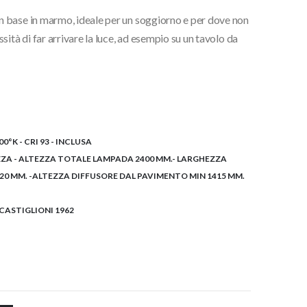
 base in marmo, ideale per un soggiorno e per dove non
0€.
ità di far arrivare la luce, ad esempio su un tavolo da
0°K - CRI 93 - INCLUSA
EZZA - ALTEZZA TOTALE LAMPADA 2400 MM.- LARGHEZZA
320 MM. -ALTEZZA DIFFUSORE DAL PAVIMENTO MIN 1415 MM.
CASTIGLIONI 1962