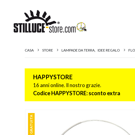
CASA
STORE
LAMPADE DA TERRA
,
IDEE REGALO
FLO
HAPPYSTORE
16 anni online. Il nostro grazie.
Codice HAPPYSTORE: sconto extra