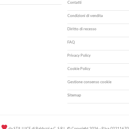
Contatti
Condizioni di vendita
Diritto di recesso
FAQ
Privacy Policy
Cookie Policy
Gestione consenso cookie
Sitemap
n
da STIL LUCE di Balduzzi e C. S.R.L. © Copyright 2026 - P.Iva 02211