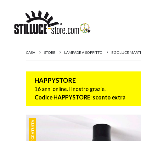
CASA
STORE
LAMPADE A SOFFITTO
EGOLUCE MARTE 
HAPPYSTORE
16 anni online. Il nostro grazie.
Codice HAPPYSTORE: sconto extra