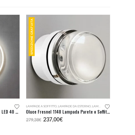
SPEDIZIONE GRATUITA
Questo prodotto ha più varianti. Le opzioni possono essere scelte nella pagina del prodotto
LAMPADE A SOFFITTO
,
LAMPADE DA ESTERNO
,
LAMPADE DA PARETE
Redo Group Orbit Parete o Soffitto LED 40 Diretta
Oluce Fresnel 1148 Lampada Parete o Soffitto Outdoor
Il
Il
237,00
€
279,38
€
prezzo
prezzo
originale
attuale