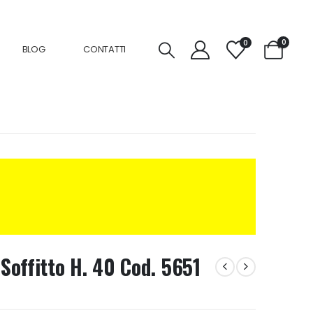
0
0
BLOG
CONTATTI
offitto H. 40 Cod. 5651