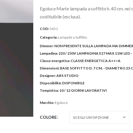
originale
attuale
Egoluce Marte lampada a soffitto h. 40 cm. nel
era:
è:
326,96€.
259,00€.
sostituibile (esclusa).
COD:
5651
Categoria:
Lampade a Soffitto
Dimmer:
NON PRESENTE SULLA LAMPADA MA DIMMER
Lampadina:
220 / 230V LAMPADINA E27 MAX 11W LED 
Classe energetica:
CLASSE ENERGETICA A++>A
Dimensioni:
BASE SOFFITTO D. 7 CM. - DIAMETRO 23 C
Designer:
ABS STUDIO
Disponibilità:
DISPONIBILE
Tempistica:
10 / 12 GIORNI LAVORATIVI
Marchio:
Egoluce
COLORE