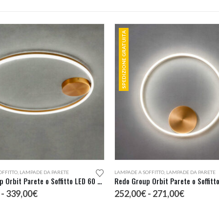
SPEDIZIONE GRATUITA
Questo prodotto ha più varianti. Le opzioni possono essere scelte nella pagina del prodotto
OFFITTO
,
LAMPADE DA PARETE
LAMPADE A SOFFITTO
,
LAMPADE DA PARETE
Redo Group Orbit Parete o Soffitto LED 60 Diretta
Fascia
Fascia
-
339,00
€
252,00
€
-
271,00
€
di
di
prezzo:
prezzo: