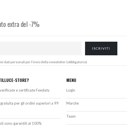
da
da
316,00€
252,00€
a
a
339,00€
271,00€
onto extra del -7%
 dati personali per l’invio della newsletter (obbligatorio)
TILLUCE-STORE?
MENU
verificate e certificate Feedaty
Login
gratuita per gli ordini superiori a 99
Marche
Team
isti sono garantiti al 100%