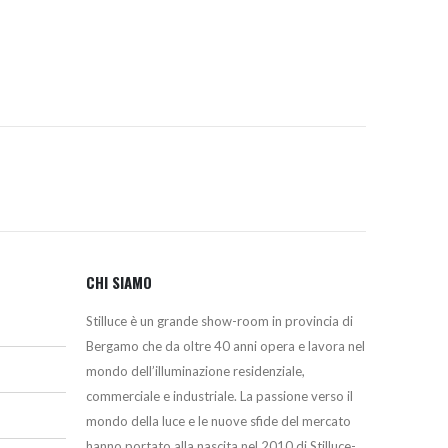
era:
è:
279,38€.
237,00€.
CHI SIAMO
Stilluce è un grande show-room in provincia di
Bergamo che da oltre 40 anni opera e lavora nel
mondo dell’illuminazione residenziale,
commerciale e industriale. La passione verso il
mondo della luce e le nuove sfide del mercato
hanno portato alla nascita nel 2010 di Stilluce-