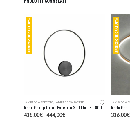
PRODOTTI CORRELATI
SPEDIZIONE GRATUITA
SPEDIZIONE GRATUITA
Questo prodotto ha più varianti. Le opzioni possono essere scelte nella pagina del prodotto
Questo prodotto ha più varianti. Le opzioni possono essere scelte nella pagina del prodotto
LAMPADE A SOFFITTO
,
LAMPADE DA PARETE
LAMPADE A S
Redo Group Orbit Parete o Soffitto LED 80 Indiretta
Fascia
418,00
€
-
444,00
€
316,00
€
di
prezzo: