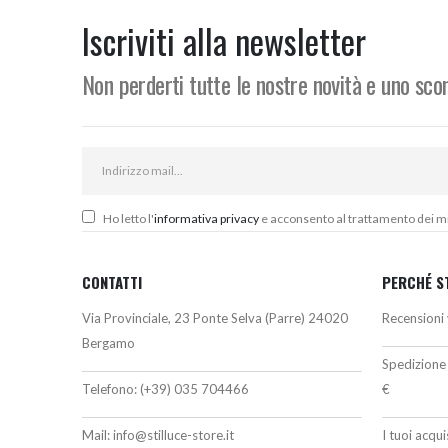
da
418,00€
Iscriviti alla newsletter
a
444,00€
Non perderti tutte le nostre novità e uno sc
Ho letto l'
informativa privacy
e acconsento al trattamento dei miei
CONTATTI
PERCHÉ S
Via Provinciale, 23 Ponte Selva (Parre) 24020
Recensioni 
Bergamo
Spedizione 
Telefono:
(+39) 035 704466
€
Mail:
info@stilluce-store.it
I tuoi acqu