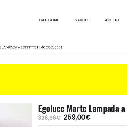
CATEGORIE
MARCHE
AMBIENTI
LAMPADA A SOFFITTO H. 40 COD. 5651
Egoluce Marte Lampada a S
Il
Il
259,00
€
326,96
€
prezzo
prezzo