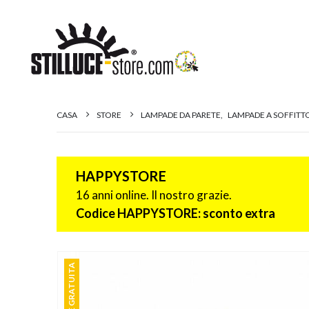
CASA
STORE
LAMPADE DA PARETE
,
LAMPADE A SOFFITT
HAPPYSTORE
16 anni online. Il nostro grazie.
Codice HAPPYSTORE: sconto extra