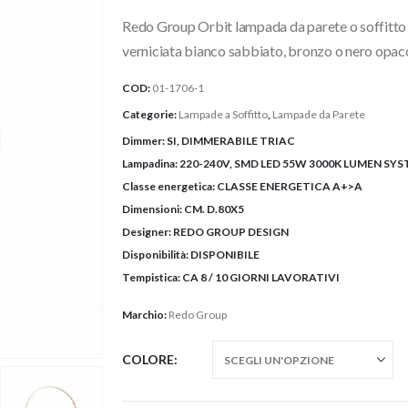
prezzo:
Redo Group Orbit lampada da parete o soffitto co
da
418,00€
verniciata bianco sabbiato, bronzo o nero opaco, 
a
COD:
01-1706-1
444,00€
Categorie:
Lampade a Soffitto
,
Lampade da Parete
Dimmer:
SI, DIMMERABILE TRIAC
Lampadina:
220-240V, SMD LED 55W 3000K LUMEN SY
Classe energetica:
CLASSE ENERGETICA A+>A
Dimensioni:
CM. D.80X5
Designer:
REDO GROUP DESIGN
Disponibilità:
DISPONIBILE
Tempistica:
CA 8 / 10 GIORNI LAVORATIVI
Marchio:
Redo Group
COLORE