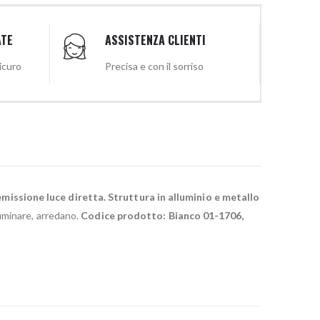
ATE
ASSISTENZA CLIENTI
sicuro
Precisa e con il sorriso
emissione luce diretta. Struttura in alluminio e metallo
luminare, arredano.
Codice prodotto: Bianco 01-1706,