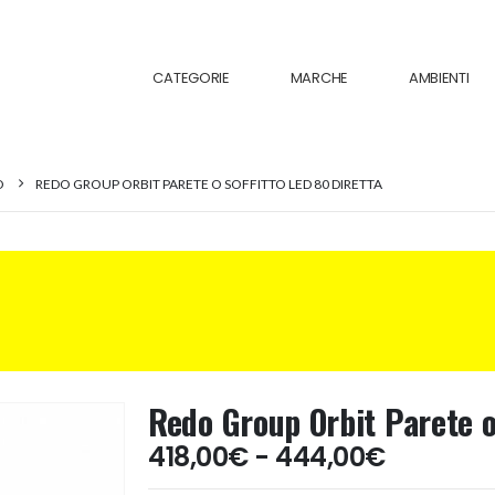
CATEGORIE
MARCHE
AMBIENTI
O
REDO GROUP ORBIT PARETE O SOFFITTO LED 80 DIRETTA
Redo Group Orbit Parete o
Fascia
418,00
€
-
444,00
€
di