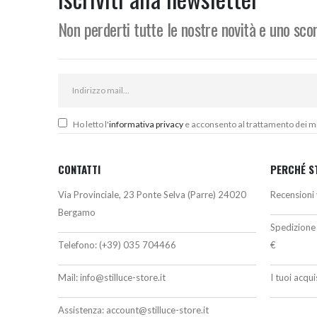
Non perderti tutte le nostre novità e uno sc
Ho letto l'
informativa privacy
e acconsento al trattamento dei miei
CONTATTI
PERCHÉ S
Via Provinciale, 23 Ponte Selva (Parre) 24020
Recensioni 
Bergamo
Spedizione 
Telefono:
(+39) 035 704466
€
Mail:
info@stilluce-store.it
I tuoi acqu
Assistenza:
account@stilluce-store.it